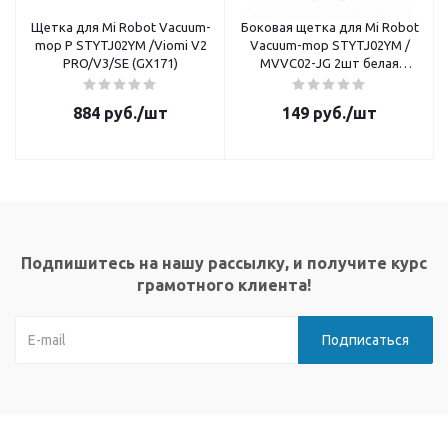
Щетка для Mi Robot Vacuum-
Боковая щетка для Mi Robot
mop P STYTJ02YM /Viomi V2
Vacuum-mop STYTJ02YM /
PRO/V3/SE (GX171)
MVVC02-JG 2шт белая
(M5449. GX-180)
884
руб.
/шт
149
руб.
/шт
Подпишитесь на нашу рассылку, и получите курс
грамотного клиента!