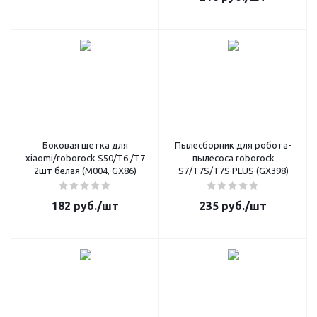
Боковая щетка для
Пылесборник для робота-
xiaomi/roborock S50/T6 /T7
пылесоса roborock
2шт белая (M004, GX86)
S7/T7S/T7S PLUS (GX398)
182
руб.
/шт
235
руб.
/шт