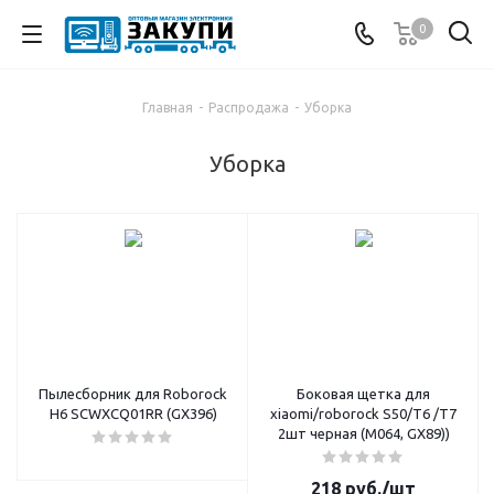
0
Главная
-
Распродажа
-
Уборка
Уборка
Пылесборник для Roborock
Боковая щетка для
H6 SCWXCQ01RR (GX396)
xiaomi/roborock S50/T6 /T7
2шт черная (M064, GX89))
218
руб.
/шт