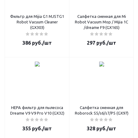
Фильтр для Mijia G1 MJSTG1
Салфетка сменная для Mi
Robot Vacuum Cleaner
Robot Vacuum Mop / Mijia 1C
(GX303)
/dreame F9 (GX165)
386
руб.
/шт
297
руб.
/шт
HEPA фильтр для пылесоса
Салфетка сменная для
Dreame V9 V9 Pro V10 (GX32)
Roborock S5/s6/s7/P5 (GX97)
355
руб.
/шт
328
руб.
/шт