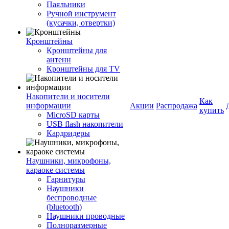
Паяльники
Ручной инструмент
(кусачки, отвертки)
Кронштейны
Кронштейны для
антенн
Кронштейны для TV
Накопители и носители
Как
информации
Акции
Распродажа
купить
MicroSD карты
USB flash накопители
Кардридеры
Наушники, микрофоны,
караоке системы
Гарнитуры
Наушники
беспроводные
(bluetooth)
Наушники проводные
Полноразмерные