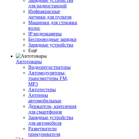
Зарядные устройства
для радиостанций
Инфракрасные
датчики для пультов
Машинки для стрижки
волос
IP видеокамеры
Беспроводные зарядки
Зарядные устройства
Ещё
Автотовары
Видеорегистраторы
Автомодуляторы,
трансмиттеры FM,
MP3
Автотестеры
Антенны
автомобильные
Держатели, крепления
для смартфонов
Зарядные устройства
для автомобиля
Разветвители
прикуривателя