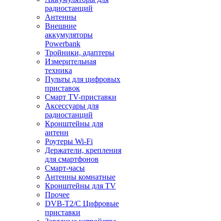
радиостанций
Антенны
Внешние
аккумуляторы
Powerbank
Тройники, адаптеры
Измерительная
техника
Пульты для цифровых
приставок
Смарт ТV-приставки
Аксессуары для
радиостанций
Кронштейны для
антенн
Роутеры Wi-Fi
Держатели, крепления
для смартфонов
Смарт-часы
Антенны комнатные
Кронштейны для TV
Прочее
DVB-T2/C Цифровые
приставки