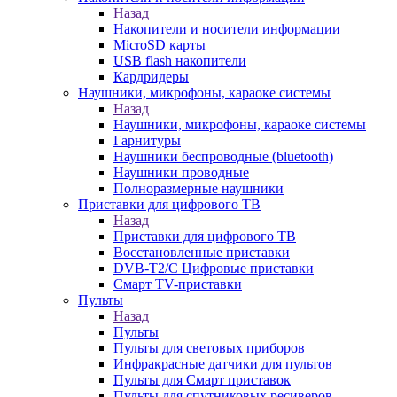
Назад
Накопители и носители информации
MicroSD карты
USB flash накопители
Кардридеры
Наушники, микрофоны, караоке системы
Назад
Наушники, микрофоны, караоке системы
Гарнитуры
Наушники беспроводные (bluetooth)
Наушники проводные
Полноразмерные наушники
Приставки для цифрового ТВ
Назад
Приставки для цифрового ТВ
Восстановленные приставки
DVB-T2/C Цифровые приставки
Смарт ТV-приставки
Пульты
Назад
Пульты
Пульты для световых приборов
Инфракрасные датчики для пультов
Пульты для Смарт приставок
Пульты для спутниковых ресиверов