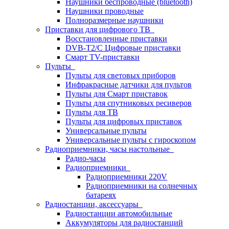
Наушники беспроводные (bluetooth)
Наушники проводные
Полноразмерные наушники
Приставки для цифрового ТВ
Восстановленные приставки
DVB-T2/C Цифровые приставки
Смарт ТV-приставки
Пульты
Пульты для световых приборов
Инфракрасные датчики для пультов
Пульты для Смарт приставок
Пульты для спутниковых ресиверов
Пульты для ТВ
Пульты для цифровых приставок
Универсальные пульты
Универсальные пульты с гироскопом
Радиоприемники, часы настольные
Радио-часы
Радиоприемники
Радиоприемники 220V
Радиоприемники на солнечных
батареях
Радиостанции, аксессуары
Радиостанции автомобильные
Аккумуляторы для радиостанций