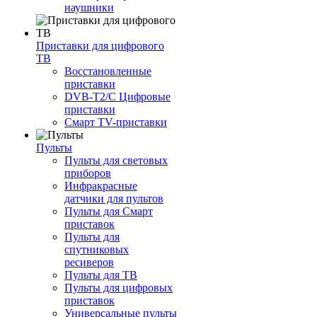
наушники
Приставки для цифрового
ТВ
Восстановленные
приставки
DVB-T2/C Цифровые
приставки
Смарт ТV-приставки
Пульты
Пульты для световых
приборов
Инфракрасные
датчики для пультов
Пульты для Смарт
приставок
Пульты для
спутниковых
ресиверов
Пульты для ТВ
Пульты для цифровых
приставок
Универсальные пульты