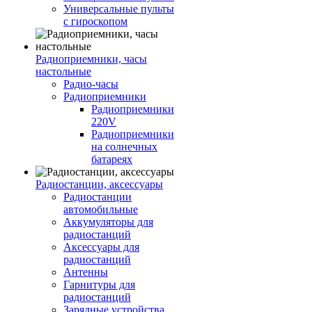
Универсальные пульты
с гироскопом
Радиоприемники, часы
настольные
Радио-часы
Радиоприемники
Радиоприемники
220V
Радиоприемники
на солнечных
батареях
Радиостанции, аксессуары
Радиостанции
автомобильные
Аккумуляторы для
радиостанций
Аксессуары для
радиостанций
Антенны
Гарнитуры для
радиостанций
Зарядные устройства