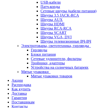
USB-кабели
Патч-корды
Сетевые шнуры (кабели питания)
Шнуры 3.5 JACK-RCA
Шнуры AUX
Шнуры HDMI
Шнуры RCA-RCA
Шнуры SCART
Шнуры VGA, DVI
Шнуры телевизионные ВЧ-ВЧ
Электротовары, светотехника, гирлянды
Гирлянды
Блоки питания
Сетевые удлинители, фильтры
Тройники, адаптеры
Устройства на солнечных батареях
Мятые упаковки
Мятые упаковки товаров
Акции
Распродажа
Как купить
Доставка
Гарантия
Поставщикам
Контакты