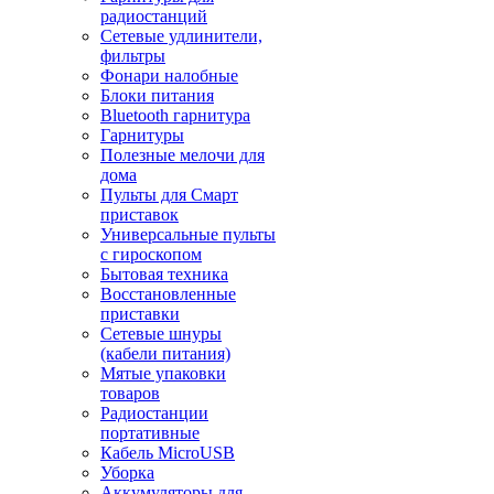
радиостанций
Сетевые удлинители,
фильтры
Фонари налобные
Блоки питания
Bluetooth гарнитура
Гарнитуры
Полезные мелочи для
дома
Пульты для Смарт
приставок
Универсальные пульты
с гироскопом
Бытовая техника
Восстановленные
приставки
Сетевые шнуры
(кабели питания)
Мятые упаковки
товаров
Радиостанции
портативные
Кабель MicroUSB
Уборка
Аккумуляторы для