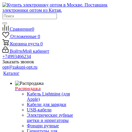
Сравнение
0
Отложенные
0
Корзина
пуста
0
Войти
Мой кабинет
+74993466234
Заказать звонок
opt@zakupi-opt.ru
Каталог
Распродажа
Кабель Lightning (для
Apple)
Кабели для зарядки
USB-кабели
Электрические зубные
щетки и ирригаторы
Фонари ручные
Гарнитуры для