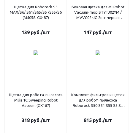
Щетка для Roborock S5
Боковая щетка для Mi Robot
MAX/S6/ S61/S65/S5 /S55/S6
Vacuum-mop STYTJ02YM /
(M4058. GX-87)
MVVC02-JG 2шт черная
(M3248)
139
руб.
/шт
147
руб.
/шт
Щетка для робота-пылесоса
Комплект фильтров и щеток
Mijia 1C Sweeping Robot
для робот-пылесоса
Vacuum (GX167)
Roborock S50 S51 S55 S5 S6
Max Maxv (GX595)
318
руб.
/шт
815
руб.
/шт