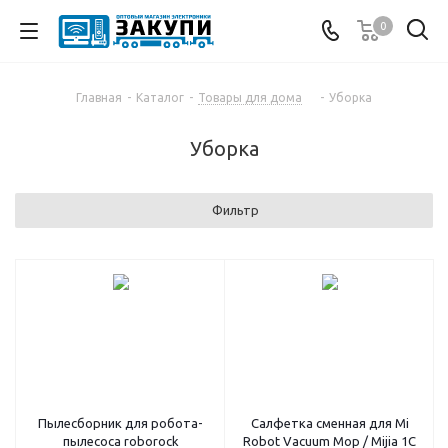
0
Главная
-
Каталог
-
Товары для дома
-
Уборка
Уборка
Фильтр
Пылесборник для робота-
Салфетка сменная для Mi
пылесоса roborock
Robot Vacuum Mop / Mijia 1C