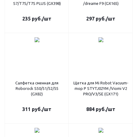
S7/T7S/T7S PLUS (GX398)
/dreame F9 (GX165)
235
руб.
/шт
297
руб.
/шт
Салфетка сменная для
Щетка для Mi Robot Vacuum-
Roborock S50/51/52/55
mop P STYTJ02YM /Viomi V2
(GX82)
PRO/V3/SE (GX171)
311
руб.
/шт
884
руб.
/шт