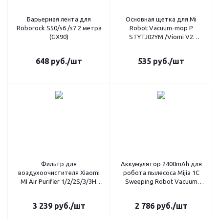
Барьерная лента для
Основная щетка для Mi
Roborock S50/s6 /s7 2 метра
Robot Vacuum-mop P
(GX90)
STYTJ02YM /Viomi V2
PRO/V3/SE (GX170)
648
руб.
/шт
535
руб.
/шт
Фильтр для
Аккумулятор 2400mAh для
воздухоочистителя Xiaomi
робота пылесоса Mijia 1C
MI Air Purifier 1/2/2S/3/3H,
Sweeping Robot Vacuum
зеленый (GX299)
GX166
3 239
руб.
/шт
2 786
руб.
/шт