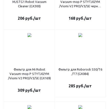
MJSTG1 Robot Vacuum
Vacuum-mop P STYTJ02YM
Cleaner (GX300)
/Viomi V2 PRO/V3/SE черная
(GX174)
206
руб.
/шт
168
руб.
/шт
Фильтр для Mi Robot
Фильтр для Roborock S50/T6
Vacuum-mop P STYTJ02YM
/T7 (GX084)
/Viomi V2 PRO/V3/SE (GX169)
285
руб.
/шт
309
руб.
/шт