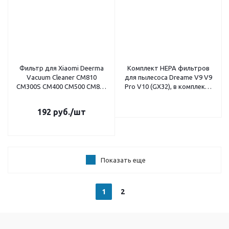
Фильтр для Xiaomi Deerma
Комплект HEPA фильтров
Vacuum Cleaner CM810
для пылесоса Dreame V9 V9
CM300S CM400 CM500 CM800
Pro V10 (GX32), в комплекте
CM900 (GX019)
2шт.
192
руб.
/шт
Показать еще
1
2