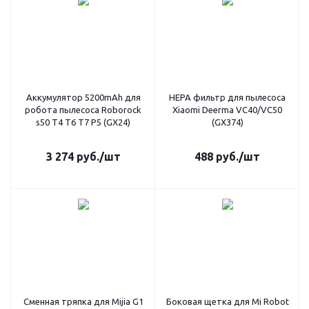
Аккумулятор 5200mAh для
HEPA фильтр для пылесоса
робота пылесоса Roborock
Xiaomi Deerma VC40/VC50
s50 T4 T6 T7 P5 (GX24)
(GX374)
3 274
руб.
/шт
488
руб.
/шт
Сменная тряпка для Mijia G1
Боковая щетка для Mi Robot