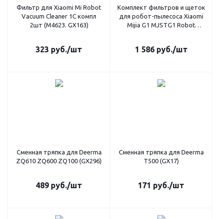
Фильтр для Xiaomi Mi Robot
Комплект фильтров и щеток
Vacuum Cleaner 1С компл
для робот-пылесоса Xiaomi
2шт (M4623. GX163)
Mijia G1 MJSTG1 Robot
Vacuum Cleaner (GX304)
323
руб.
/шт
1 586
руб.
/шт
Сменная тряпка для Deerma
Сменная тряпка для Deerma
ZQ610 ZQ600 ZQ100 (GX296)
T500 (GX17)
489
руб.
/шт
171
руб.
/шт