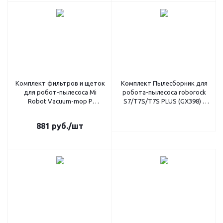
Комплект фильтров и щеток
Комплект Пылесборник для
для робот-пылесоса Mi
робота-пылесоса roborock
Robot Vacuum-mop P
S7/T7S/T7S PLUS (GX398) -
STYTJ02YM (GX597)
5шт
881
руб.
/шт