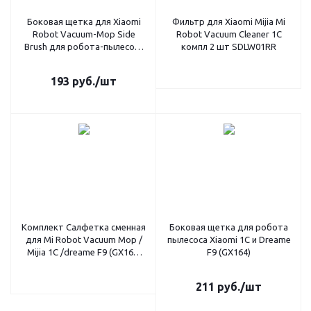
Боковая щетка для Xiaomi
Фильтр для Xiaomi Mijia Mi
Robot Vacuum-Mop Side
Robot Vacuum Cleaner 1C
Brush для робота-пылесоса
компл 2 шт SDLW01RR
1C / Dreame F9 2шт.(GX-164)
193
руб.
/шт
Комплект Салфетка сменная
Боковая щетка для робота
для Mi Robot Vacuum Mop /
пылесоса Xiaomi 1C и Dreame
Mijia 1C /dreame F9 (GX165)
F9 (GX164)
2шт.
211
руб.
/шт