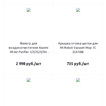
Фильтр для
Крышка отсека щетки для
воздухоочистителя Xiaomi
Mi Robot Vacuum Mop 1C
MI Air Purifier 1/2/2S/3/3H,
(GX168)
голубой (GX298)
2 998
руб.
/шт
735
руб.
/шт