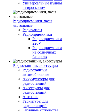
Универсальные пульты
с гироскопом
Радиоприемники, часы
настольные
Радио-часы
Радиоприемники
Радиоприемники
220V
Радиоприемники
на солнечных
батареях
Радиостанции, аксессуары
Радиостанции
автомобильные
Аккумуляторы для
радиостанций
Аксессуары для
радиостанций
Антенны
Гарнитуры для
радиостанций
Зарядные устройства