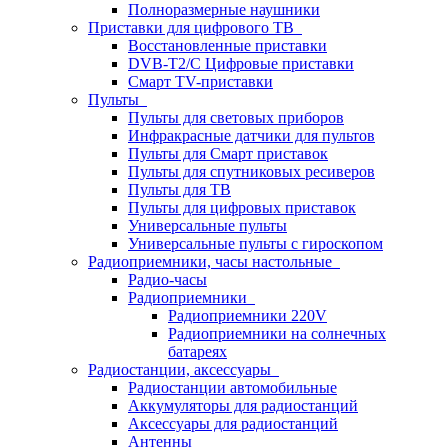
Полноразмерные наушники
Приставки для цифрового ТВ
Восстановленные приставки
DVB-T2/C Цифровые приставки
Смарт ТV-приставки
Пульты
Пульты для световых приборов
Инфракрасные датчики для пультов
Пульты для Смарт приставок
Пульты для спутниковых ресиверов
Пульты для ТВ
Пульты для цифровых приставок
Универсальные пульты
Универсальные пульты с гироскопом
Радиоприемники, часы настольные
Радио-часы
Радиоприемники
Радиоприемники 220V
Радиоприемники на солнечных
батареях
Радиостанции, аксессуары
Радиостанции автомобильные
Аккумуляторы для радиостанций
Аксессуары для радиостанций
Антенны