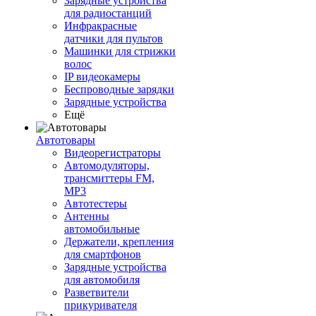
Зарядные устройства
для радиостанций
Инфракрасные
датчики для пультов
Машинки для стрижки
волос
IP видеокамеры
Беспроводные зарядки
Зарядные устройства
Ещё
Автотовары
Видеорегистраторы
Автомодуляторы,
трансмиттеры FM,
MP3
Автотестеры
Антенны
автомобильные
Держатели, крепления
для смартфонов
Зарядные устройства
для автомобиля
Разветвители
прикуривателя