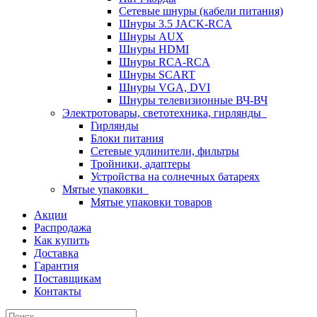
Сетевые шнуры (кабели питания)
Шнуры 3.5 JACK-RCA
Шнуры AUX
Шнуры HDMI
Шнуры RCA-RCA
Шнуры SCART
Шнуры VGA, DVI
Шнуры телевизионные ВЧ-ВЧ
Электротовары, светотехника, гирлянды
Гирлянды
Блоки питания
Сетевые удлинители, фильтры
Тройники, адаптеры
Устройства на солнечных батареях
Мятые упаковки
Мятые упаковки товаров
Акции
Распродажа
Как купить
Доставка
Гарантия
Поставщикам
Контакты