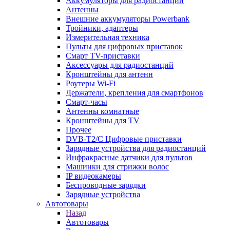
Аккумуляторы для радиостанций
Антенны
Внешние аккумуляторы Powerbank
Тройники, адаптеры
Измерительная техника
Пульты для цифровых приставок
Смарт ТV-приставки
Аксессуары для радиостанций
Кронштейны для антенн
Роутеры Wi-Fi
Держатели, крепления для смартфонов
Смарт-часы
Антенны комнатные
Кронштейны для TV
Прочее
DVB-T2/C Цифровые приставки
Зарядные устройства для радиостанций
Инфракрасные датчики для пультов
Машинки для стрижки волос
IP видеокамеры
Беспроводные зарядки
Зарядные устройства
Автотовары
Назад
Автотовары