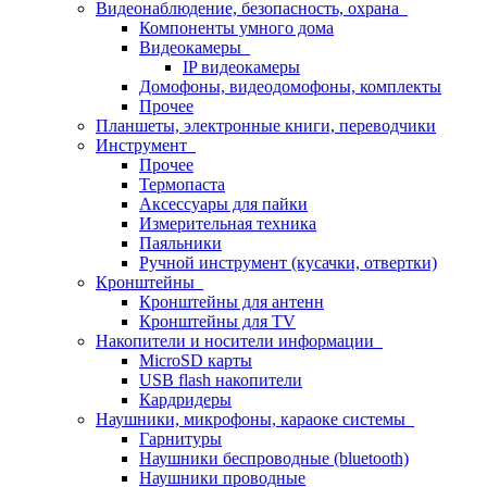
Видеонаблюдение, безопасность, охрана
Компоненты умного дома
Видеокамеры
IP видеокамеры
Домофоны, видеодомофоны, комплекты
Прочее
Планшеты, электронные книги, переводчики
Инструмент
Прочее
Термопаста
Аксессуары для пайки
Измерительная техника
Паяльники
Ручной инструмент (кусачки, отвертки)
Кронштейны
Кронштейны для антенн
Кронштейны для TV
Накопители и носители информации
MicroSD карты
USB flash накопители
Кардридеры
Наушники, микрофоны, караоке системы
Гарнитуры
Наушники беспроводные (bluetooth)
Наушники проводные