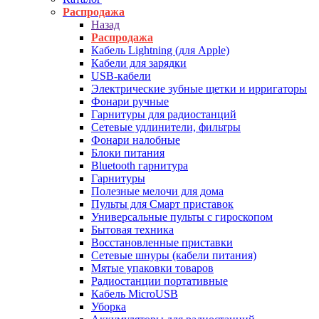
Распродажа
Назад
Распродажа
Кабель Lightning (для Apple)
Кабели для зарядки
USB-кабели
Электрические зубные щетки и ирригаторы
Фонари ручные
Гарнитуры для радиостанций
Сетевые удлинители, фильтры
Фонари налобные
Блоки питания
Bluetooth гарнитура
Гарнитуры
Полезные мелочи для дома
Пульты для Смарт приставок
Универсальные пульты с гироскопом
Бытовая техника
Восстановленные приставки
Сетевые шнуры (кабели питания)
Мятые упаковки товаров
Радиостанции портативные
Кабель MicroUSB
Уборка