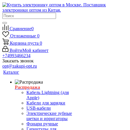
Сравнение
0
Отложенные
0
Корзина
пуста
0
Войти
Мой кабинет
+74993466234
Заказать звонок
opt@zakupi-opt.ru
Каталог
Распродажа
Кабель Lightning (для
Apple)
Кабели для зарядки
USB-кабели
Электрические зубные
щетки и ирригаторы
Фонари ручные
Гарнитуры для