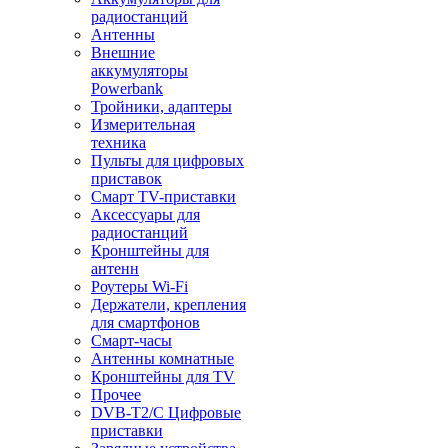
радиостанций
Антенны
Внешние
аккумуляторы
Powerbank
Тройники, адаптеры
Измерительная
техника
Пульты для цифровых
приставок
Смарт ТV-приставки
Аксессуары для
радиостанций
Кронштейны для
антенн
Роутеры Wi-Fi
Держатели, крепления
для смартфонов
Смарт-часы
Антенны комнатные
Кронштейны для TV
Прочее
DVB-T2/C Цифровые
приставки