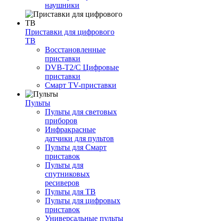
наушники
Приставки для цифрового
ТВ
Восстановленные
приставки
DVB-T2/C Цифровые
приставки
Смарт ТV-приставки
Пульты
Пульты для световых
приборов
Инфракрасные
датчики для пультов
Пульты для Смарт
приставок
Пульты для
спутниковых
ресиверов
Пульты для ТВ
Пульты для цифровых
приставок
Универсальные пульты