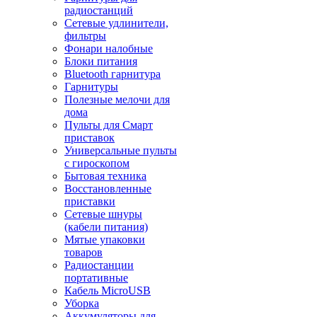
радиостанций
Сетевые удлинители,
фильтры
Фонари налобные
Блоки питания
Bluetooth гарнитура
Гарнитуры
Полезные мелочи для
дома
Пульты для Смарт
приставок
Универсальные пульты
с гироскопом
Бытовая техника
Восстановленные
приставки
Сетевые шнуры
(кабели питания)
Мятые упаковки
товаров
Радиостанции
портативные
Кабель MicroUSB
Уборка
Аккумуляторы для