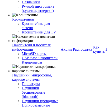
Паяльники
Ручной инструмент
(кусачки, отвертки)
Кронштейны
Кронштейны для
антенн
Кронштейны для TV
Накопители и носители
Как
информации
Акции
Распродажа
купить
MicroSD карты
USB flash накопители
Кардридеры
Наушники, микрофоны,
караоке системы
Гарнитуры
Наушники
беспроводные
(bluetooth)
Наушники проводные
Полноразмерные