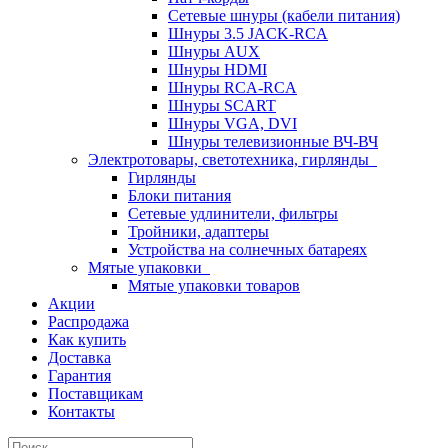
Сетевые шнуры (кабели питания)
Шнуры 3.5 JACK-RCA
Шнуры AUX
Шнуры HDMI
Шнуры RCA-RCA
Шнуры SCART
Шнуры VGA, DVI
Шнуры телевизионные ВЧ-ВЧ
Электротовары, светотехника, гирлянды
Гирлянды
Блоки питания
Сетевые удлинители, фильтры
Тройники, адаптеры
Устройства на солнечных батареях
Мятые упаковки
Мятые упаковки товаров
Акции
Распродажа
Как купить
Доставка
Гарантия
Поставщикам
Контакты