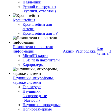
Паяльники
Ручной инструмент
(кусачки, отвертки)
Кронштейны
Кронштейны для
антенн
Кронштейны для TV
Накопители и носители
Как
информации
Акции
Распродажа
купить
MicroSD карты
USB flash накопители
Кардридеры
Наушники, микрофоны,
караоке системы
Гарнитуры
Наушники
беспроводные
(bluetooth)
Наушники проводные
Полноразмерные