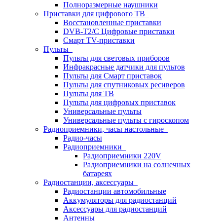
Полноразмерные наушники
Приставки для цифрового ТВ
Восстановленные приставки
DVB-T2/C Цифровые приставки
Смарт ТV-приставки
Пульты
Пульты для световых приборов
Инфракрасные датчики для пультов
Пульты для Смарт приставок
Пульты для спутниковых ресиверов
Пульты для ТВ
Пульты для цифровых приставок
Универсальные пульты
Универсальные пульты с гироскопом
Радиоприемники, часы настольные
Радио-часы
Радиоприемники
Радиоприемники 220V
Радиоприемники на солнечных
батареях
Радиостанции, аксессуары
Радиостанции автомобильные
Аккумуляторы для радиостанций
Аксессуары для радиостанций
Антенны