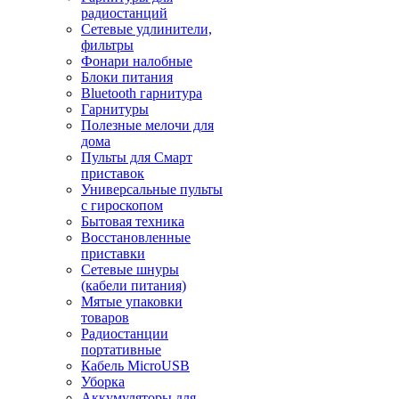
радиостанций
Сетевые удлинители,
фильтры
Фонари налобные
Блоки питания
Bluetooth гарнитура
Гарнитуры
Полезные мелочи для
дома
Пульты для Смарт
приставок
Универсальные пульты
с гироскопом
Бытовая техника
Восстановленные
приставки
Сетевые шнуры
(кабели питания)
Мятые упаковки
товаров
Радиостанции
портативные
Кабель MicroUSB
Уборка
Аккумуляторы для