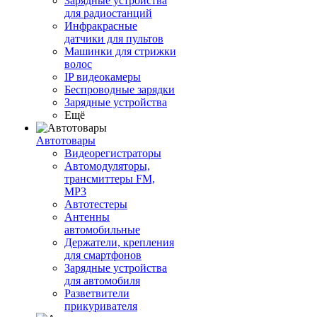
Зарядные устройства
для радиостанций
Инфракрасные
датчики для пультов
Машинки для стрижки
волос
IP видеокамеры
Беспроводные зарядки
Зарядные устройства
Ещё
Автотовары
Видеорегистраторы
Автомодуляторы,
трансмиттеры FM,
MP3
Автотестеры
Антенны
автомобильные
Держатели, крепления
для смартфонов
Зарядные устройства
для автомобиля
Разветвители
прикуривателя