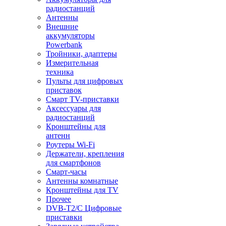
радиостанций
Антенны
Внешние
аккумуляторы
Powerbank
Тройники, адаптеры
Измерительная
техника
Пульты для цифровых
приставок
Смарт ТV-приставки
Аксессуары для
радиостанций
Кронштейны для
антенн
Роутеры Wi-Fi
Держатели, крепления
для смартфонов
Смарт-часы
Антенны комнатные
Кронштейны для TV
Прочее
DVB-T2/C Цифровые
приставки