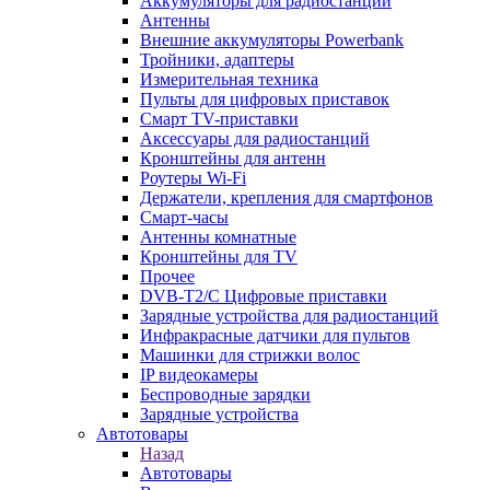
Аккумуляторы для радиостанций
Антенны
Внешние аккумуляторы Powerbank
Тройники, адаптеры
Измерительная техника
Пульты для цифровых приставок
Смарт ТV-приставки
Аксессуары для радиостанций
Кронштейны для антенн
Роутеры Wi-Fi
Держатели, крепления для смартфонов
Смарт-часы
Антенны комнатные
Кронштейны для TV
Прочее
DVB-T2/C Цифровые приставки
Зарядные устройства для радиостанций
Инфракрасные датчики для пультов
Машинки для стрижки волос
IP видеокамеры
Беспроводные зарядки
Зарядные устройства
Автотовары
Назад
Автотовары