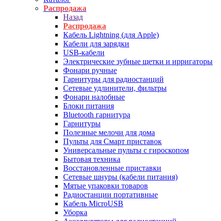
Распродажа
Назад
Распродажа
Кабель Lightning (для Apple)
Кабели для зарядки
USB-кабели
Электрические зубные щетки и ирригаторы
Фонари ручные
Гарнитуры для радиостанций
Сетевые удлинители, фильтры
Фонари налобные
Блоки питания
Bluetooth гарнитура
Гарнитуры
Полезные мелочи для дома
Пульты для Смарт приставок
Универсальные пульты с гироскопом
Бытовая техника
Восстановленные приставки
Сетевые шнуры (кабели питания)
Мятые упаковки товаров
Радиостанции портативные
Кабель MicroUSB
Уборка