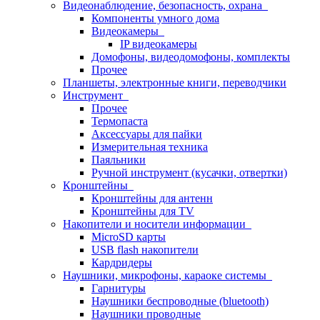
Видеонаблюдение, безопасность, охрана
Компоненты умного дома
Видеокамеры
IP видеокамеры
Домофоны, видеодомофоны, комплекты
Прочее
Планшеты, электронные книги, переводчики
Инструмент
Прочее
Термопаста
Аксессуары для пайки
Измерительная техника
Паяльники
Ручной инструмент (кусачки, отвертки)
Кронштейны
Кронштейны для антенн
Кронштейны для TV
Накопители и носители информации
MicroSD карты
USB flash накопители
Кардридеры
Наушники, микрофоны, караоке системы
Гарнитуры
Наушники беспроводные (bluetooth)
Наушники проводные