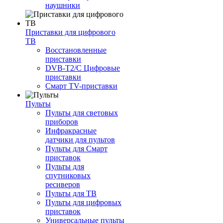
наушники
Приставки для цифрового
ТВ
Восстановленные
приставки
DVB-T2/C Цифровые
приставки
Смарт ТV-приставки
Пульты
Пульты для световых
приборов
Инфракрасные
датчики для пультов
Пульты для Смарт
приставок
Пульты для
спутниковых
ресиверов
Пульты для ТВ
Пульты для цифровых
приставок
Универсальные пульты