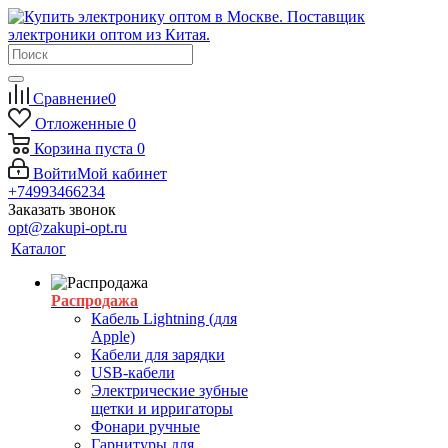
Сравнение
0
Отложенные
0
Корзина
пуста
0
Войти
Мой кабинет
+74993466234
Заказать звонок
opt@zakupi-opt.ru
Каталог
Распродажа
Кабель Lightning (для
Apple)
Кабели для зарядки
USB-кабели
Электрические зубные
щетки и ирригаторы
Фонари ручные
Гарнитуры для