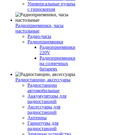
Универсальные пульты
с гироскопом
Радиоприемники, часы
настольные
Радио-часы
Радиоприемники
Радиоприемники
220V
Радиоприемники
на солнечных
батареях
Радиостанции, аксессуары
Радиостанции
автомобильные
Аккумуляторы для
радиостанций
Аксессуары для
радиостанций
Антенны
Гарнитуры для
радиостанций
Зарядные устройства