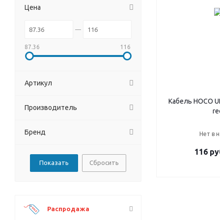
Цена
87.36
116
Артикул
Кабель HOCO UP
Производитель
re
Бренд
Нет в 
116
ру
Сбросить
Распродажа