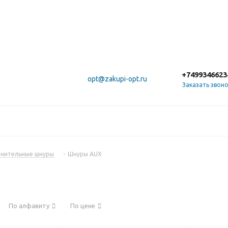
+7499346623
opt@zakupi-opt.ru
Заказать звон
нительные шнуры
-
Шнуры AUX
По алфавиту
По цене