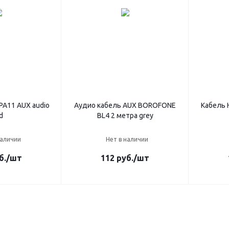
A11 AUX audio
Аудио кабель AUX BOROFONE
Кабель 
d
BL4 2 метра grey
наличии
Нет в наличии
б.
/шт
112
руб.
/шт