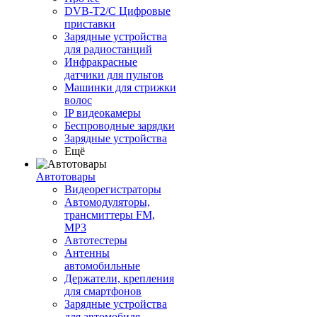
DVB-T2/C Цифровые
приставки
Зарядные устройства
для радиостанций
Инфракрасные
датчики для пультов
Машинки для стрижки
волос
IP видеокамеры
Беспроводные зарядки
Зарядные устройства
Ещё
Автотовары
Видеорегистраторы
Автомодуляторы,
трансмиттеры FM,
MP3
Автотестеры
Антенны
автомобильные
Держатели, крепления
для смартфонов
Зарядные устройства
для автомобиля