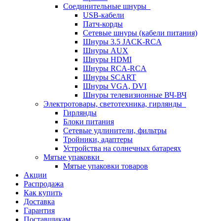
Соединительные шнуры
USB-кабели
Патч-корды
Сетевые шнуры (кабели питания)
Шнуры 3.5 JACK-RCA
Шнуры AUX
Шнуры HDMI
Шнуры RCA-RCA
Шнуры SCART
Шнуры VGA, DVI
Шнуры телевизионные ВЧ-ВЧ
Электротовары, светотехника, гирлянды
Гирлянды
Блоки питания
Сетевые удлинители, фильтры
Тройники, адаптеры
Устройства на солнечных батареях
Мятые упаковки
Мятые упаковки товаров
Акции
Распродажа
Как купить
Доставка
Гарантия
Поставщикам