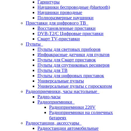
Гарнитуры
Наушники беспроводные (bluetooth)
Наушники проводные
Полноразмерные наушники
Приставки для цифрового ТВ
Восстановленные приставки
DVB-T2/C Цифровые приставки
Смарт ТV-приставки
Пульты
Пульты для световых приборов
Инфракрасные датчики для пультов
Пульты для Смарт приставок
Пульты для спутниковых ресиверов
Пульты для ТВ
Пульты для цифровых приставок
Универсальные пульты
Универсальные пульты с гироскопом
Радиоприемники, часы настольные
Радио-часы
Радиоприемники
Радиоприемники 220V
Радиоприемники на солнечных
батареях
Радиостанции, аксессуары
Радиостанции автомобильные