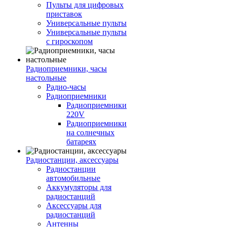
Пульты для цифровых
приставок
Универсальные пульты
Универсальные пульты
с гироскопом
Радиоприемники, часы
настольные
Радио-часы
Радиоприемники
Радиоприемники
220V
Радиоприемники
на солнечных
батареях
Радиостанции, аксессуары
Радиостанции
автомобильные
Аккумуляторы для
радиостанций
Аксессуары для
радиостанций
Антенны