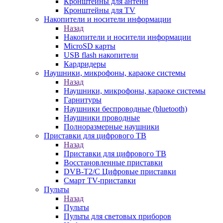
Кронштейны для антенн
Кронштейны для TV
Накопители и носители информации
Назад
Накопители и носители информации
MicroSD карты
USB flash накопители
Кардридеры
Наушники, микрофоны, караоке системы
Назад
Наушники, микрофоны, караоке системы
Гарнитуры
Наушники беспроводные (bluetooth)
Наушники проводные
Полноразмерные наушники
Приставки для цифрового ТВ
Назад
Приставки для цифрового ТВ
Восстановленные приставки
DVB-T2/C Цифровые приставки
Смарт ТV-приставки
Пульты
Назад
Пульты
Пульты для световых приборов