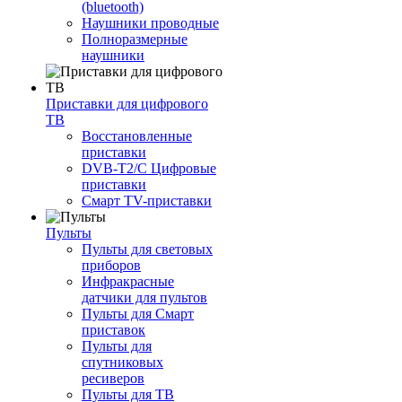
(bluetooth)
Наушники проводные
Полноразмерные
наушники
Приставки для цифрового
ТВ
Восстановленные
приставки
DVB-T2/C Цифровые
приставки
Смарт ТV-приставки
Пульты
Пульты для световых
приборов
Инфракрасные
датчики для пультов
Пульты для Смарт
приставок
Пульты для
спутниковых
ресиверов
Пульты для ТВ