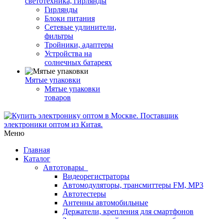
светотехника, гирлянды
Гирлянды
Блоки питания
Сетевые удлинители,
фильтры
Тройники, адаптеры
Устройства на
солнечных батареях
Мятые упаковки
Мятые упаковки
товаров
Меню
Главная
Каталог
Автотовары
Видеорегистраторы
Автомодуляторы, трансмиттеры FM, MP3
Автотестеры
Антенны автомобильные
Держатели, крепления для смартфонов