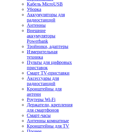
Кабель MicroUSB
Уборка
Аккумуляторы для
радиостанций
Антенны
Внешние
аккумуляторы
Powerbank
Тройники, адаптеры
Измерительная
техника
Пульты для цифровых
приставок
Смарт ТV-приставки
Аксессуары для
радиостанций
Кронштейны для
антенн
Роутеры Wi-Fi
Держатели, крепления
для смартфонов
Смарт-часы
Антенны комнатные
Кронштейны для TV
Прочее