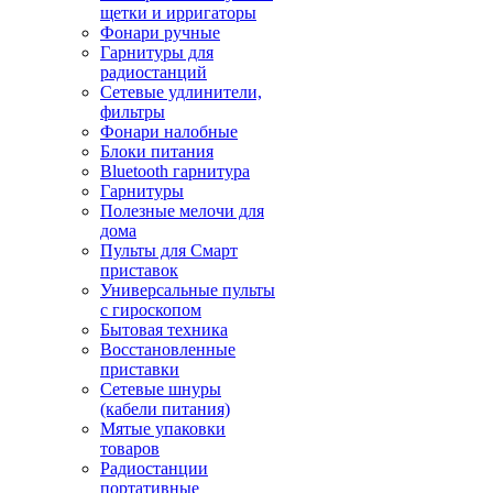
щетки и ирригаторы
Фонари ручные
Гарнитуры для
радиостанций
Сетевые удлинители,
фильтры
Фонари налобные
Блоки питания
Bluetooth гарнитура
Гарнитуры
Полезные мелочи для
дома
Пульты для Смарт
приставок
Универсальные пульты
с гироскопом
Бытовая техника
Восстановленные
приставки
Сетевые шнуры
(кабели питания)
Мятые упаковки
товаров
Радиостанции
портативные