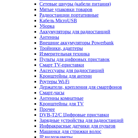
Сетевые шнуры (кабели питания)
Мятые упаковки товаров
Радиостанции портативные
Кабель MicroUSB
Уборка
Аккумуляторы для радиостанций
Антенны
Внешние аккумуляторы Powerbank
Тройники, адаптеры
Измерительная техника
Пульты для цифровых приставок
Смарт ТV-приставки
Аксессуары для радиостанций
Кронштейны для антенн
Роутеры Wi-Fi
Держатели, крепления для смартфонов
Смарт-часы
Антенны комнатные
Кронштейны для TV
Прочее
DVB-T2/C Цифровые приставки
Зарядные устройства для радиостанций
Инфракрасные датчики для пультов
Машинки для стрижки волос
IP видеокамеры