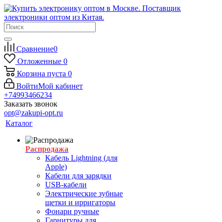
Сравнение
0
Отложенные
0
Корзина
пуста
0
Войти
Мой кабинет
+74993466234
Заказать звонок
opt@zakupi-opt.ru
Каталог
Распродажа
Кабель Lightning (для
Apple)
Кабели для зарядки
USB-кабели
Электрические зубные
щетки и ирригаторы
Фонари ручные
Гарнитуры для