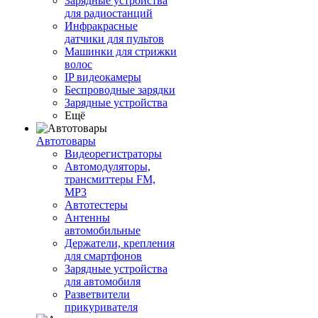
Зарядные устройства
для радиостанций
Инфракрасные
датчики для пультов
Машинки для стрижки
волос
IP видеокамеры
Беспроводные зарядки
Зарядные устройства
Ещё
Автотовары
Видеорегистраторы
Автомодуляторы,
трансмиттеры FM,
MP3
Автотестеры
Антенны
автомобильные
Держатели, крепления
для смартфонов
Зарядные устройства
для автомобиля
Разветвители
прикуривателя