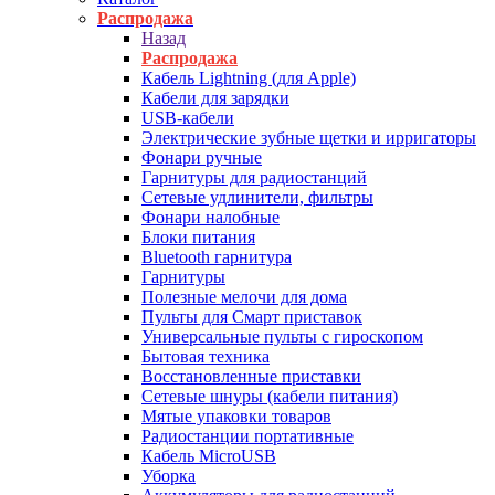
Распродажа
Назад
Распродажа
Кабель Lightning (для Apple)
Кабели для зарядки
USB-кабели
Электрические зубные щетки и ирригаторы
Фонари ручные
Гарнитуры для радиостанций
Сетевые удлинители, фильтры
Фонари налобные
Блоки питания
Bluetooth гарнитура
Гарнитуры
Полезные мелочи для дома
Пульты для Смарт приставок
Универсальные пульты с гироскопом
Бытовая техника
Восстановленные приставки
Сетевые шнуры (кабели питания)
Мятые упаковки товаров
Радиостанции портативные
Кабель MicroUSB
Уборка