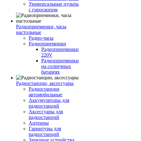
Универсальные пульты
с гироскопом
Радиоприемники, часы
настольные
Радио-часы
Радиоприемники
Радиоприемники
220V
Радиоприемники
на солнечных
батареях
Радиостанции, аксессуары
Радиостанции
автомобильные
Аккумуляторы для
радиостанций
Аксессуары для
радиостанций
Антенны
Гарнитуры для
радиостанций
Зарядные устройства