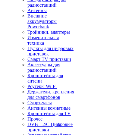
радиостанций
Антенны
Внешние
аккумуляторы
Powerbank
Тройники, адаптеры
Измерительная
техника
Пульты для цифровых
приставок
Смарт ТV-приставки
Аксессуары для
радиостанций
Кронштейны для
антенн
Роутеры Wi-Fi
Держатели, крепления
для смартфонов
Смарт-часы
Антенны комнатные
Кронштейны для TV
Прочее
DVB-T2/C Цифровые
приставки