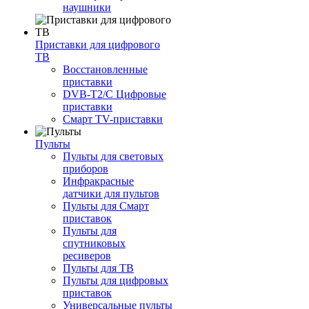
наушники
Приставки для цифрового
ТВ
Восстановленные
приставки
DVB-T2/C Цифровые
приставки
Смарт ТV-приставки
Пульты
Пульты для световых
приборов
Инфракрасные
датчики для пультов
Пульты для Смарт
приставок
Пульты для
спутниковых
ресиверов
Пульты для ТВ
Пульты для цифровых
приставок
Универсальные пульты