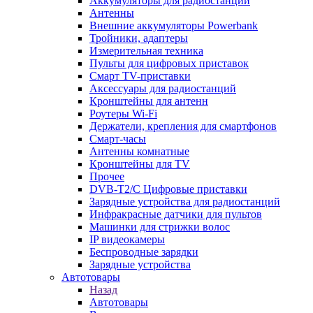
Аккумуляторы для радиостанций
Антенны
Внешние аккумуляторы Powerbank
Тройники, адаптеры
Измерительная техника
Пульты для цифровых приставок
Смарт ТV-приставки
Аксессуары для радиостанций
Кронштейны для антенн
Роутеры Wi-Fi
Держатели, крепления для смартфонов
Смарт-часы
Антенны комнатные
Кронштейны для TV
Прочее
DVB-T2/C Цифровые приставки
Зарядные устройства для радиостанций
Инфракрасные датчики для пультов
Машинки для стрижки волос
IP видеокамеры
Беспроводные зарядки
Зарядные устройства
Автотовары
Назад
Автотовары