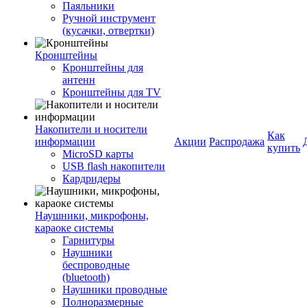
Паяльники
Ручной инструмент
(кусачки, отвертки)
Кронштейны
Кронштейны для
антенн
Кронштейны для TV
Накопители и носители
Как
информации
Акции
Распродажа
купить
MicroSD карты
USB flash накопители
Кардридеры
Наушники, микрофоны,
караоке системы
Гарнитуры
Наушники
беспроводные
(bluetooth)
Наушники проводные
Полноразмерные