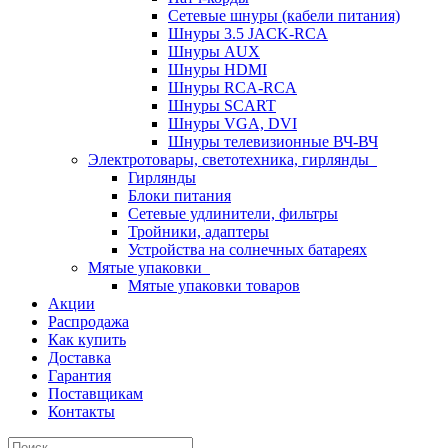
Сетевые шнуры (кабели питания)
Шнуры 3.5 JACK-RCA
Шнуры AUX
Шнуры HDMI
Шнуры RCA-RCA
Шнуры SCART
Шнуры VGA, DVI
Шнуры телевизионные ВЧ-ВЧ
Электротовары, светотехника, гирлянды
Гирлянды
Блоки питания
Сетевые удлинители, фильтры
Тройники, адаптеры
Устройства на солнечных батареях
Мятые упаковки
Мятые упаковки товаров
Акции
Распродажа
Как купить
Доставка
Гарантия
Поставщикам
Контакты