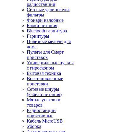
радиостанций
Сетевые удлинители,
фильтры
Фонари налобные
Блоки питания
Bluetooth гарнитура
Гарнитуры
Полезные мелочи для
дома
Пульты для Смарт
приставок
Универсальные пульты
с гироскопом
Бытовая техника
Восстановленные
приставки
Сетевые шнуры
(кабели питания)
Мятые упаковки
товаров
Радиостанции
портативные
Кабель MicroUSB
Уборка
Аккумуляторы для