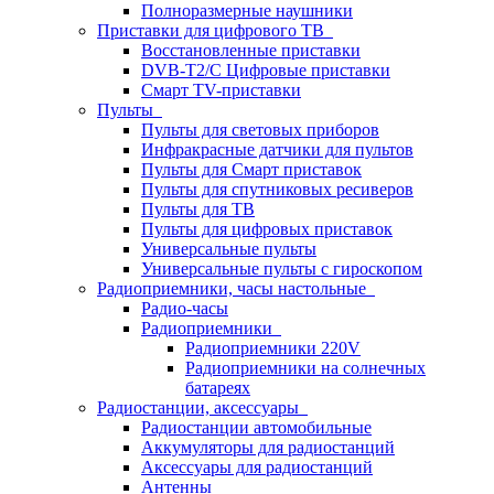
Полноразмерные наушники
Приставки для цифрового ТВ
Восстановленные приставки
DVB-T2/C Цифровые приставки
Смарт ТV-приставки
Пульты
Пульты для световых приборов
Инфракрасные датчики для пультов
Пульты для Смарт приставок
Пульты для спутниковых ресиверов
Пульты для ТВ
Пульты для цифровых приставок
Универсальные пульты
Универсальные пульты с гироскопом
Радиоприемники, часы настольные
Радио-часы
Радиоприемники
Радиоприемники 220V
Радиоприемники на солнечных
батареях
Радиостанции, аксессуары
Радиостанции автомобильные
Аккумуляторы для радиостанций
Аксессуары для радиостанций
Антенны