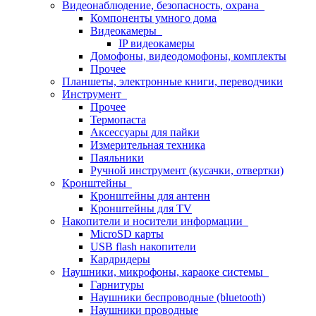
Видеонаблюдение, безопасность, охрана
Компоненты умного дома
Видеокамеры
IP видеокамеры
Домофоны, видеодомофоны, комплекты
Прочее
Планшеты, электронные книги, переводчики
Инструмент
Прочее
Термопаста
Аксессуары для пайки
Измерительная техника
Паяльники
Ручной инструмент (кусачки, отвертки)
Кронштейны
Кронштейны для антенн
Кронштейны для TV
Накопители и носители информации
MicroSD карты
USB flash накопители
Кардридеры
Наушники, микрофоны, караоке системы
Гарнитуры
Наушники беспроводные (bluetooth)
Наушники проводные