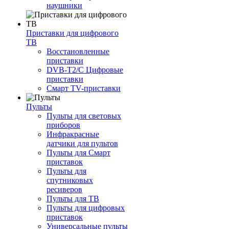
наушники
Приставки для цифрового
ТВ
Восстановленные
приставки
DVB-T2/C Цифровые
приставки
Смарт ТV-приставки
Пульты
Пульты для световых
приборов
Инфракрасные
датчики для пультов
Пульты для Смарт
приставок
Пульты для
спутниковых
ресиверов
Пульты для ТВ
Пульты для цифровых
приставок
Универсальные пульты