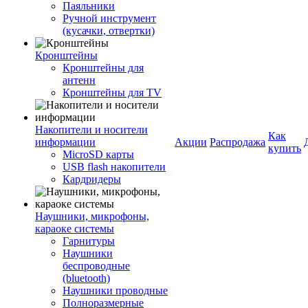
Паяльники
Ручной инструмент
(кусачки, отвертки)
Кронштейны
Кронштейны для
антенн
Кронштейны для TV
Накопители и носители
Как
информации
Акции
Распродажа
купить
MicroSD карты
USB flash накопители
Кардридеры
Наушники, микрофоны,
караоке системы
Гарнитуры
Наушники
беспроводные
(bluetooth)
Наушники проводные
Полноразмерные