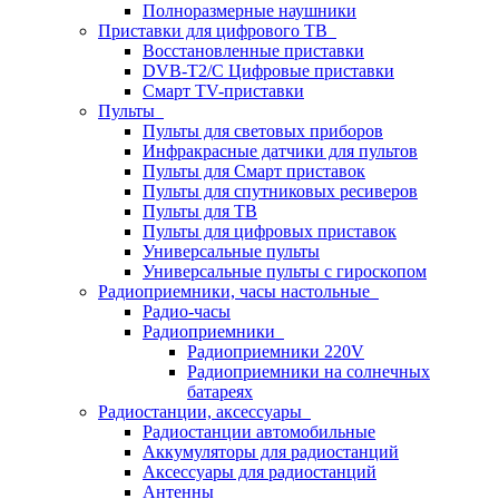
Полноразмерные наушники
Приставки для цифрового ТВ
Восстановленные приставки
DVB-T2/C Цифровые приставки
Смарт ТV-приставки
Пульты
Пульты для световых приборов
Инфракрасные датчики для пультов
Пульты для Смарт приставок
Пульты для спутниковых ресиверов
Пульты для ТВ
Пульты для цифровых приставок
Универсальные пульты
Универсальные пульты с гироскопом
Радиоприемники, часы настольные
Радио-часы
Радиоприемники
Радиоприемники 220V
Радиоприемники на солнечных
батареях
Радиостанции, аксессуары
Радиостанции автомобильные
Аккумуляторы для радиостанций
Аксессуары для радиостанций
Антенны