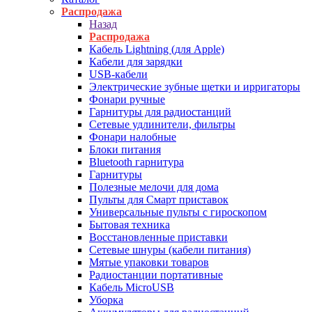
Распродажа
Назад
Распродажа
Кабель Lightning (для Apple)
Кабели для зарядки
USB-кабели
Электрические зубные щетки и ирригаторы
Фонари ручные
Гарнитуры для радиостанций
Сетевые удлинители, фильтры
Фонари налобные
Блоки питания
Bluetooth гарнитура
Гарнитуры
Полезные мелочи для дома
Пульты для Смарт приставок
Универсальные пульты с гироскопом
Бытовая техника
Восстановленные приставки
Сетевые шнуры (кабели питания)
Мятые упаковки товаров
Радиостанции портативные
Кабель MicroUSB
Уборка