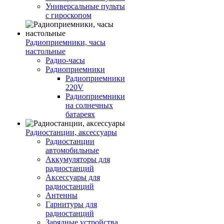
Универсальные пульты
с гироскопом
Радиоприемники, часы
настольные
Радио-часы
Радиоприемники
Радиоприемники
220V
Радиоприемники
на солнечных
батареях
Радиостанции, аксессуары
Радиостанции
автомобильные
Аккумуляторы для
радиостанций
Аксессуары для
радиостанций
Антенны
Гарнитуры для
радиостанций
Зарядные устройства