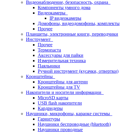
Видеонаблюдение, безопасность, охрана
Компоненты умного дома
Видеокамеры
IP видеокамеры
Домофоны, видеодомофоны, комплекты
Прочее
Планшеты, электронные книги, переводчики
Инструмент
Прочее
Термопаста
Аксессуары для пайки
Измерительная техника
Паяльники
Ручной инструмент (кусачки, отвертки)
Кронштейны
Кронштейны для антенн
Кронштейны для TV
Накопители и носители информации
MicroSD карты
USB flash накопители
Кардридеры
Наушники, микрофоны, караоке системы
Гарнитуры
Наушники беспроводные (bluetooth)
Наушники проводные