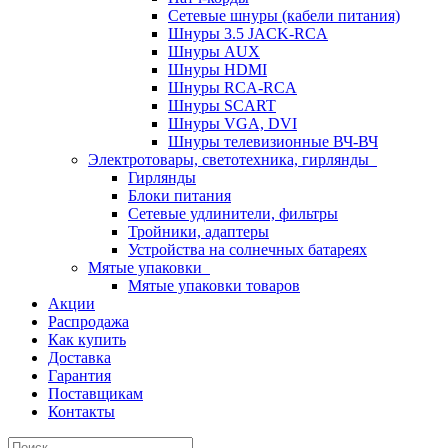
Сетевые шнуры (кабели питания)
Шнуры 3.5 JACK-RCA
Шнуры AUX
Шнуры HDMI
Шнуры RCA-RCA
Шнуры SCART
Шнуры VGA, DVI
Шнуры телевизионные ВЧ-ВЧ
Электротовары, светотехника, гирлянды
Гирлянды
Блоки питания
Сетевые удлинители, фильтры
Тройники, адаптеры
Устройства на солнечных батареях
Мятые упаковки
Мятые упаковки товаров
Акции
Распродажа
Как купить
Доставка
Гарантия
Поставщикам
Контакты