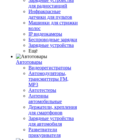
Зарядные устройства
для радиостанций
Инфракрасные
датчики для пультов
Машинки для стрижки
волос
IP видеокамеры
Беспроводные зарядки
Зарядные устройства
Ещё
Автотовары
Видеорегистраторы
Автомодуляторы,
трансмиттеры FM,
MP3
Автотестеры
Антенны
автомобильные
Держатели, крепления
для смартфонов
Зарядные устройства
для автомобиля
Разветвители
прикуривателя