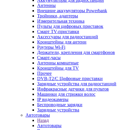
Аккумуляторы для радиостанций
Антенны
Внешние аккумуляторы Powerbank
Тройники, адаптеры
Измерительная техника
Пульты для цифровых приставок
Смарт ТV-приставки
Аксессуары для радиостанций
Кронштейны для антенн
Роутеры Wi-Fi
Держатели, крепления для смартфонов
Смарт-часы
Антенны комнатные
Кронштейны для TV
Прочее
DVB-T2/C Цифровые приставки
Зарядные устройства для радиостанций
Инфракрасные датчики для пультов
Машинки для стрижки волос
IP видеокамеры
Беспроводные зарядки
Зарядные устройства
Автотовары
Назад
Автотовары