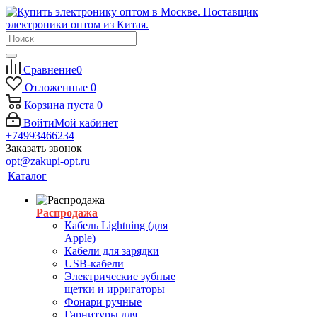
Сравнение
0
Отложенные
0
Корзина
пуста
0
Войти
Мой кабинет
+74993466234
Заказать звонок
opt@zakupi-opt.ru
Каталог
Распродажа
Кабель Lightning (для
Apple)
Кабели для зарядки
USB-кабели
Электрические зубные
щетки и ирригаторы
Фонари ручные
Гарнитуры для