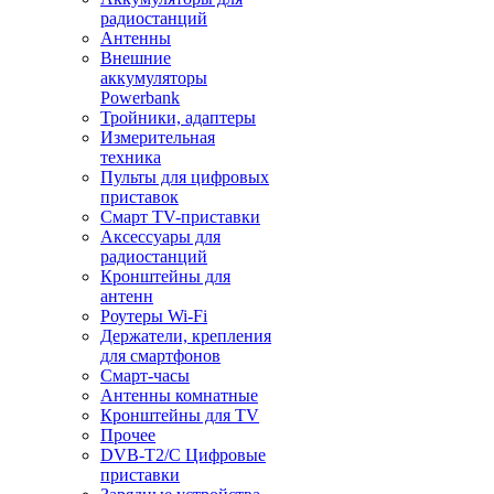
радиостанций
Антенны
Внешние
аккумуляторы
Powerbank
Тройники, адаптеры
Измерительная
техника
Пульты для цифровых
приставок
Смарт ТV-приставки
Аксессуары для
радиостанций
Кронштейны для
антенн
Роутеры Wi-Fi
Держатели, крепления
для смартфонов
Смарт-часы
Антенны комнатные
Кронштейны для TV
Прочее
DVB-T2/C Цифровые
приставки