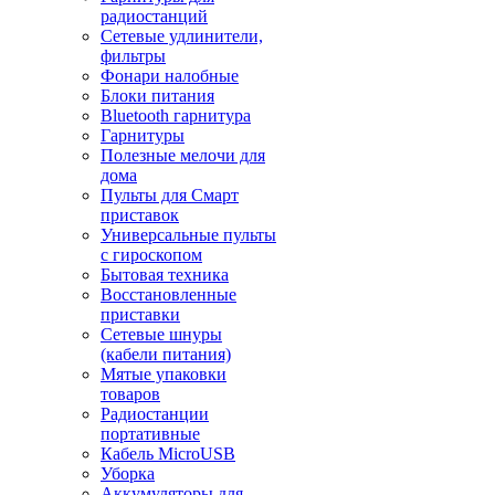
радиостанций
Сетевые удлинители,
фильтры
Фонари налобные
Блоки питания
Bluetooth гарнитура
Гарнитуры
Полезные мелочи для
дома
Пульты для Смарт
приставок
Универсальные пульты
с гироскопом
Бытовая техника
Восстановленные
приставки
Сетевые шнуры
(кабели питания)
Мятые упаковки
товаров
Радиостанции
портативные
Кабель MicroUSB
Уборка
Аккумуляторы для