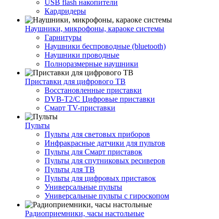
USB flash накопители
Кардридеры
Наушники, микрофоны, караоке системы
Гарнитуры
Наушники беспроводные (bluetooth)
Наушники проводные
Полноразмерные наушники
Приставки для цифрового ТВ
Восстановленные приставки
DVB-T2/C Цифровые приставки
Смарт ТV-приставки
Пульты
Пульты для световых приборов
Инфракрасные датчики для пультов
Пульты для Смарт приставок
Пульты для спутниковых ресиверов
Пульты для ТВ
Пульты для цифровых приставок
Универсальные пульты
Универсальные пульты с гироскопом
Радиоприемники, часы настольные