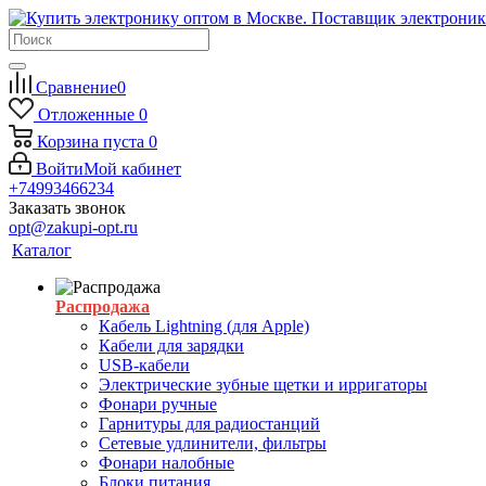
Сравнение
0
Отложенные
0
Корзина
пуста
0
Войти
Мой кабинет
+74993466234
Заказать звонок
opt@zakupi-opt.ru
Каталог
Распродажа
Кабель Lightning (для Apple)
Кабели для зарядки
USB-кабели
Электрические зубные щетки и ирригаторы
Фонари ручные
Гарнитуры для радиостанций
Сетевые удлинители, фильтры
Фонари налобные
Блоки питания