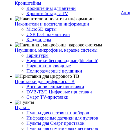
Кронштейны
Кронштейны для антенн
Акц
Кронштейны для TV
Накопители и носители информации
MicroSD карты
USB flash накопители
Кардридеры
Наушники, микрофоны, караоке системы
Гарнитуры
Наушники беспроводные (bluetooth)
Наушники проводные
Полноразмерные наушники
Приставки для цифрового ТВ
Восстановленные приставки
DVB-T2/C Цифровые приставки
Смарт ТV-приставки
Пульты
Пульты для световых приборов
Инфракрасные датчики для пультов
Пульты для Смарт приставок
Пульты для спутниковых ресиверов