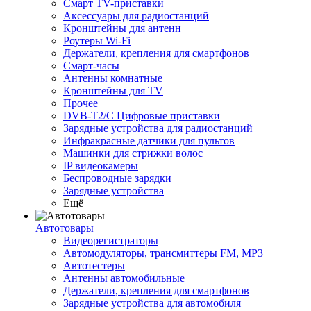
Смарт ТV-приставки
Аксессуары для радиостанций
Кронштейны для антенн
Роутеры Wi-Fi
Держатели, крепления для смартфонов
Смарт-часы
Антенны комнатные
Кронштейны для TV
Прочее
DVB-T2/C Цифровые приставки
Зарядные устройства для радиостанций
Инфракрасные датчики для пультов
Машинки для стрижки волос
IP видеокамеры
Беспроводные зарядки
Зарядные устройства
Ещё
Автотовары
Видеорегистраторы
Автомодуляторы, трансмиттеры FM, MP3
Автотестеры
Антенны автомобильные
Держатели, крепления для смартфонов
Зарядные устройства для автомобиля