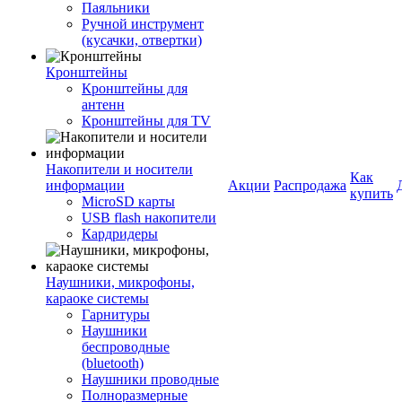
Паяльники
Ручной инструмент
(кусачки, отвертки)
Кронштейны
Кронштейны для
антенн
Кронштейны для TV
Накопители и носители
Как
информации
Акции
Распродажа
купить
MicroSD карты
USB flash накопители
Кардридеры
Наушники, микрофоны,
караоке системы
Гарнитуры
Наушники
беспроводные
(bluetooth)
Наушники проводные
Полноразмерные