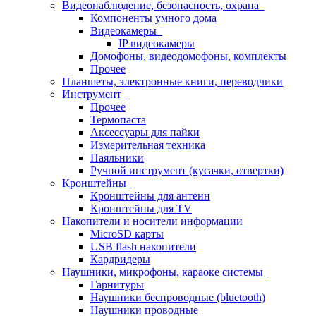
Видеонаблюдение, безопасность, охрана
Компоненты умного дома
Видеокамеры
IP видеокамеры
Домофоны, видеодомофоны, комплекты
Прочее
Планшеты, электронные книги, переводчики
Инструмент
Прочее
Термопаста
Аксессуары для пайки
Измерительная техника
Паяльники
Ручной инструмент (кусачки, отвертки)
Кронштейны
Кронштейны для антенн
Кронштейны для TV
Накопители и носители информации
MicroSD карты
USB flash накопители
Кардридеры
Наушники, микрофоны, караоке системы
Гарнитуры
Наушники беспроводные (bluetooth)
Наушники проводные