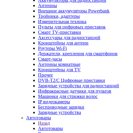
Аккумуляторы для радиостанций
Антенны
Внешние аккумуляторы Powerbank
Тройники, адаптеры
Измерительная техника
Пульты для цифровых приставок
Смарт ТV-приставки
Аксессуары для радиостанций
Кронштейны для антенн
Роутеры Wi-Fi
Держатели, крепления для смартфонов
Смарт-часы
Антенны комнатные
Кронштейны для TV
Прочее
DVB-T2/C Цифровые приставки
Зарядные устройства для радиостанций
Инфракрасные датчики для пультов
Машинки для стрижки волос
IP видеокамеры
Беспроводные зарядки
Зарядные устройства
Автотовары
Назад
Автотовары