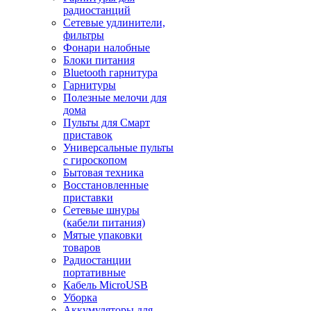
радиостанций
Сетевые удлинители,
фильтры
Фонари налобные
Блоки питания
Bluetooth гарнитура
Гарнитуры
Полезные мелочи для
дома
Пульты для Смарт
приставок
Универсальные пульты
с гироскопом
Бытовая техника
Восстановленные
приставки
Сетевые шнуры
(кабели питания)
Мятые упаковки
товаров
Радиостанции
портативные
Кабель MicroUSB
Уборка
Аккумуляторы для