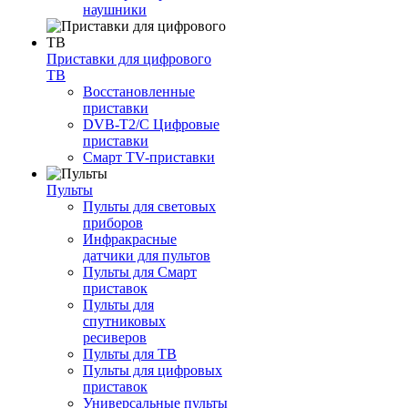
наушники
Приставки для цифрового
ТВ
Восстановленные
приставки
DVB-T2/C Цифровые
приставки
Смарт ТV-приставки
Пульты
Пульты для световых
приборов
Инфракрасные
датчики для пультов
Пульты для Смарт
приставок
Пульты для
спутниковых
ресиверов
Пульты для ТВ
Пульты для цифровых
приставок
Универсальные пульты