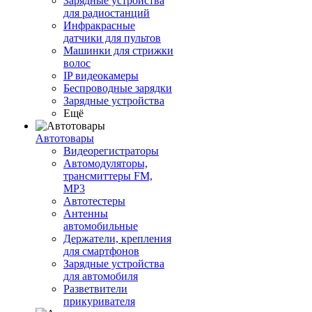
Зарядные устройства
для радиостанций
Инфракрасные
датчики для пультов
Машинки для стрижки
волос
IP видеокамеры
Беспроводные зарядки
Зарядные устройства
Ещё
Автотовары
Видеорегистраторы
Автомодуляторы,
трансмиттеры FM,
MP3
Автотестеры
Антенны
автомобильные
Держатели, крепления
для смартфонов
Зарядные устройства
для автомобиля
Разветвители
прикуривателя