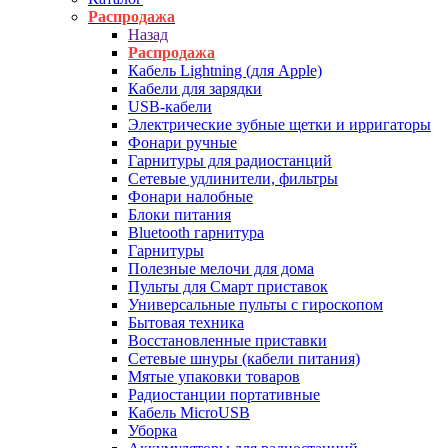
Распродажа
Назад
Распродажа
Кабель Lightning (для Apple)
Кабели для зарядки
USB-кабели
Электрические зубные щетки и ирригаторы
Фонари ручные
Гарнитуры для радиостанций
Сетевые удлинители, фильтры
Фонари налобные
Блоки питания
Bluetooth гарнитура
Гарнитуры
Полезные мелочи для дома
Пульты для Смарт приставок
Универсальные пульты с гироскопом
Бытовая техника
Восстановленные приставки
Сетевые шнуры (кабели питания)
Мятые упаковки товаров
Радиостанции портативные
Кабель MicroUSB
Уборка