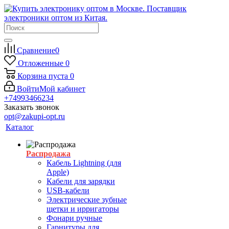
Сравнение
0
Отложенные
0
Корзина
пуста
0
Войти
Мой кабинет
+74993466234
Заказать звонок
opt@zakupi-opt.ru
Каталог
Распродажа
Кабель Lightning (для
Apple)
Кабели для зарядки
USB-кабели
Электрические зубные
щетки и ирригаторы
Фонари ручные
Гарнитуры для