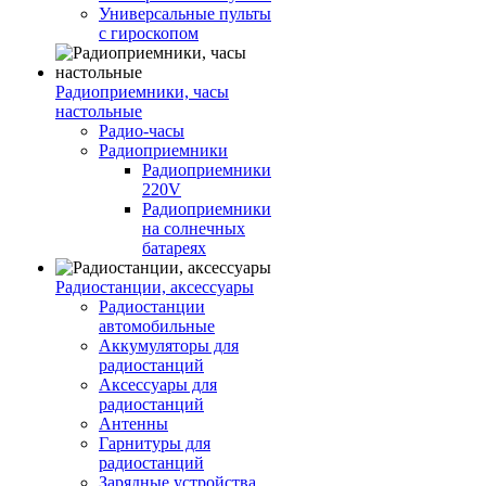
Универсальные пульты
с гироскопом
Радиоприемники, часы
настольные
Радио-часы
Радиоприемники
Радиоприемники
220V
Радиоприемники
на солнечных
батареях
Радиостанции, аксессуары
Радиостанции
автомобильные
Аккумуляторы для
радиостанций
Аксессуары для
радиостанций
Антенны
Гарнитуры для
радиостанций
Зарядные устройства