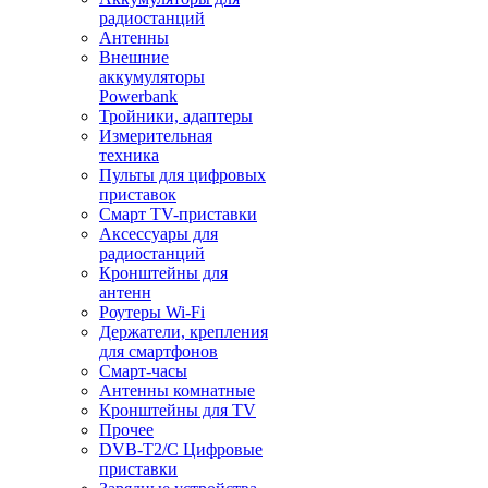
радиостанций
Антенны
Внешние
аккумуляторы
Powerbank
Тройники, адаптеры
Измерительная
техника
Пульты для цифровых
приставок
Смарт ТV-приставки
Аксессуары для
радиостанций
Кронштейны для
антенн
Роутеры Wi-Fi
Держатели, крепления
для смартфонов
Смарт-часы
Антенны комнатные
Кронштейны для TV
Прочее
DVB-T2/C Цифровые
приставки