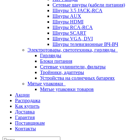
Сетевые шнуры (кабели питания)
Шнуры 3.5 JACK-RCA
Шнуры AUX
Шнуры HDMI
Шнуры RCA-RCA
Шнуры SCART
Шнуры VGA, DVI
Шнуры телевизионные ВЧ-ВЧ
Электротовары, светотехника, гирлянды
Гирлянды
Блоки питания
Сетевые удлинители, фильтры
Тройники, адаптеры
Устройства на солнечных батареях
Мятые упаковки
Мятые упаковки товаров
Акции
Распродажа
Как купить
Доставка
Гарантия
Поставщикам
Контакты