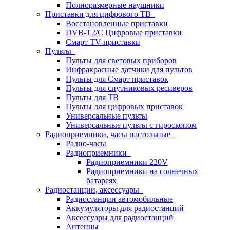
Полноразмерные наушники
Приставки для цифрового ТВ
Восстановленные приставки
DVB-T2/C Цифровые приставки
Смарт ТV-приставки
Пульты
Пульты для световых приборов
Инфракрасные датчики для пультов
Пульты для Смарт приставок
Пульты для спутниковых ресиверов
Пульты для ТВ
Пульты для цифровых приставок
Универсальные пульты
Универсальные пульты с гироскопом
Радиоприемники, часы настольные
Радио-часы
Радиоприемники
Радиоприемники 220V
Радиоприемники на солнечных
батареях
Радиостанции, аксессуары
Радиостанции автомобильные
Аккумуляторы для радиостанций
Аксессуары для радиостанций
Антенны