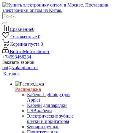
Сравнение
0
Отложенные
0
Корзина
пуста
0
Войти
Мой кабинет
+74993466234
Заказать звонок
opt@zakupi-opt.ru
Каталог
Распродажа
Кабель Lightning (для
Apple)
Кабели для зарядки
USB-кабели
Электрические зубные
щетки и ирригаторы
Фонари ручные
Гарнитуры для