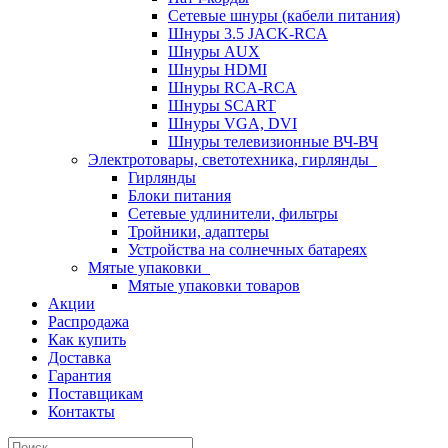
Сетевые шнуры (кабели питания)
Шнуры 3.5 JACK-RCA
Шнуры AUX
Шнуры HDMI
Шнуры RCA-RCA
Шнуры SCART
Шнуры VGA, DVI
Шнуры телевизионные ВЧ-ВЧ
Электротовары, светотехника, гирлянды
Гирлянды
Блоки питания
Сетевые удлинители, фильтры
Тройники, адаптеры
Устройства на солнечных батареях
Мятые упаковки
Мятые упаковки товаров
Акции
Распродажа
Как купить
Доставка
Гарантия
Поставщикам
Контакты