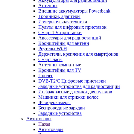
Аккумуляторы для радиостанций
Антенны
Внешние аккумуляторы Powerbank
Тройники, адаптеры
Измерительная техника
Пульты для цифровых приставок
Смарт ТV-приставки
Аксессуары для радиостанций
Кронштейны для антенн
Роутеры Wi-Fi
Держатели, крепления для смартфонов
Смарт-часы
Антенны комнатные
Кронштейны для TV
Прочее
DVB-T2/C Цифровые приставки
Зарядные устройства для радиостанций
Инфракрасные датчики для пультов
Машинки для стрижки волос
IP видеокамеры
Беспроводные зарядки
Зарядные устройства
Автотовары
Назад
Автотовары