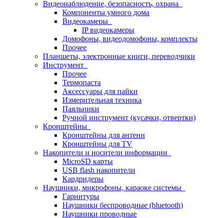
Видеонаблюдение, безопасность, охрана
Компоненты умного дома
Видеокамеры
IP видеокамеры
Домофоны, видеодомофоны, комплекты
Прочее
Планшеты, электронные книги, переводчики
Инструмент
Прочее
Термопаста
Аксессуары для пайки
Измерительная техника
Паяльники
Ручной инструмент (кусачки, отвертки)
Кронштейны
Кронштейны для антенн
Кронштейны для TV
Накопители и носители информации
MicroSD карты
USB flash накопители
Кардридеры
Наушники, микрофоны, караоке системы
Гарнитуры
Наушники беспроводные (bluetooth)
Наушники проводные