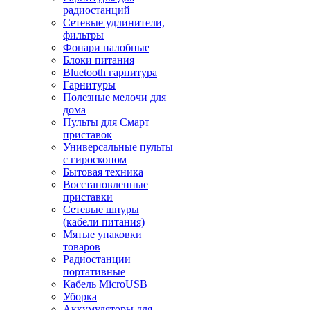
радиостанций
Сетевые удлинители,
фильтры
Фонари налобные
Блоки питания
Bluetooth гарнитура
Гарнитуры
Полезные мелочи для
дома
Пульты для Смарт
приставок
Универсальные пульты
с гироскопом
Бытовая техника
Восстановленные
приставки
Сетевые шнуры
(кабели питания)
Мятые упаковки
товаров
Радиостанции
портативные
Кабель MicroUSB
Уборка
Аккумуляторы для