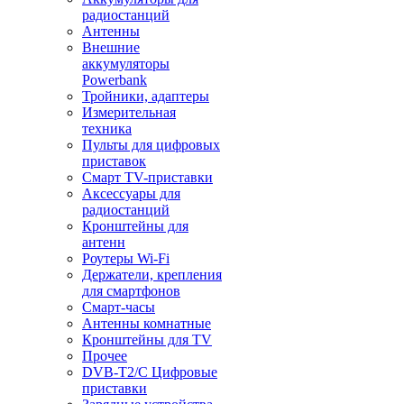
радиостанций
Антенны
Внешние
аккумуляторы
Powerbank
Тройники, адаптеры
Измерительная
техника
Пульты для цифровых
приставок
Смарт ТV-приставки
Аксессуары для
радиостанций
Кронштейны для
антенн
Роутеры Wi-Fi
Держатели, крепления
для смартфонов
Смарт-часы
Антенны комнатные
Кронштейны для TV
Прочее
DVB-T2/C Цифровые
приставки