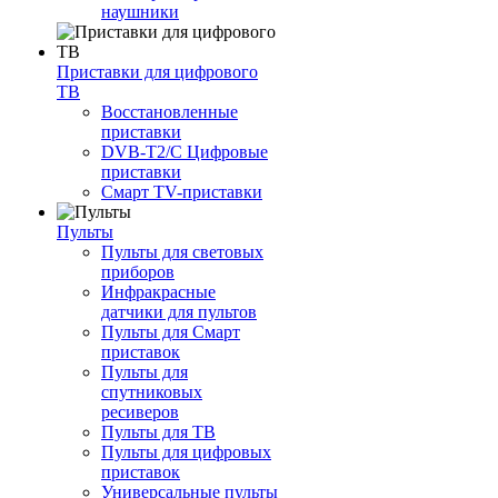
наушники
Приставки для цифрового
ТВ
Восстановленные
приставки
DVB-T2/C Цифровые
приставки
Смарт ТV-приставки
Пульты
Пульты для световых
приборов
Инфракрасные
датчики для пультов
Пульты для Смарт
приставок
Пульты для
спутниковых
ресиверов
Пульты для ТВ
Пульты для цифровых
приставок
Универсальные пульты