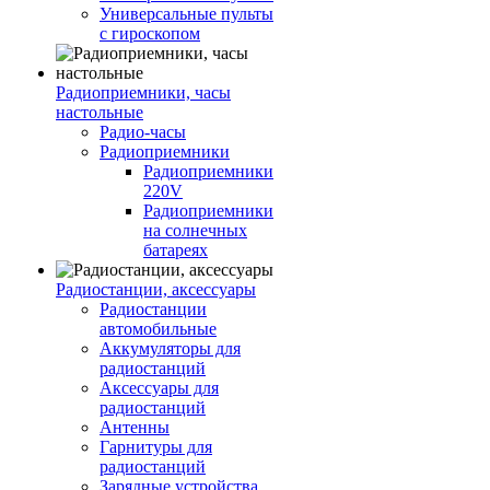
Универсальные пульты
с гироскопом
Радиоприемники, часы
настольные
Радио-часы
Радиоприемники
Радиоприемники
220V
Радиоприемники
на солнечных
батареях
Радиостанции, аксессуары
Радиостанции
автомобильные
Аккумуляторы для
радиостанций
Аксессуары для
радиостанций
Антенны
Гарнитуры для
радиостанций
Зарядные устройства