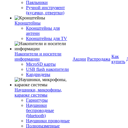
Паяльники
Ручной инструмент
(кусачки, отвертки)
Кронштейны
Кронштейны для
антенн
Кронштейны для TV
Накопители и носители
Как
информации
Акции
Распродажа
купить
MicroSD карты
USB flash накопители
Кардридеры
Наушники, микрофоны,
караоке системы
Гарнитуры
Наушники
беспроводные
(bluetooth)
Наушники проводные
Полноразмерные