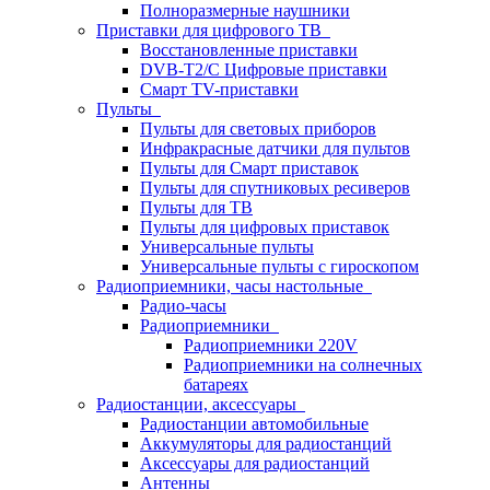
Полноразмерные наушники
Приставки для цифрового ТВ
Восстановленные приставки
DVB-T2/C Цифровые приставки
Смарт ТV-приставки
Пульты
Пульты для световых приборов
Инфракрасные датчики для пультов
Пульты для Смарт приставок
Пульты для спутниковых ресиверов
Пульты для ТВ
Пульты для цифровых приставок
Универсальные пульты
Универсальные пульты с гироскопом
Радиоприемники, часы настольные
Радио-часы
Радиоприемники
Радиоприемники 220V
Радиоприемники на солнечных
батареях
Радиостанции, аксессуары
Радиостанции автомобильные
Аккумуляторы для радиостанций
Аксессуары для радиостанций
Антенны