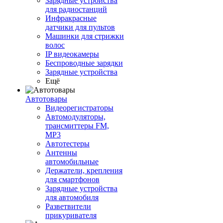
Зарядные устройства
для радиостанций
Инфракрасные
датчики для пультов
Машинки для стрижки
волос
IP видеокамеры
Беспроводные зарядки
Зарядные устройства
Ещё
Автотовары
Видеорегистраторы
Автомодуляторы,
трансмиттеры FM,
MP3
Автотестеры
Антенны
автомобильные
Держатели, крепления
для смартфонов
Зарядные устройства
для автомобиля
Разветвители
прикуривателя