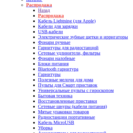
Распродажа
Назад
Распродажа
Кабель Lightning (для Apple)
Кабели для зарядки
USB-кабели
Электрические зубные щетки и ирригаторы
Фонари ручные
Гарнитуры для радиостанций
Сетевые удлинители, фильтры
Фонари налобные
Блоки питания
Bluetooth гарнитура
Гарнитуры
Полезные мелочи для дома
Пульты для Смарт приставок
Универсальные пульты с гироскопом
Бытовая техника
Восстановленные приставки
Сетевые шнуры (кабели питания)
Мятые упаковки товаров
Радиостанции портативные
Кабель MicroUSB
Уборка