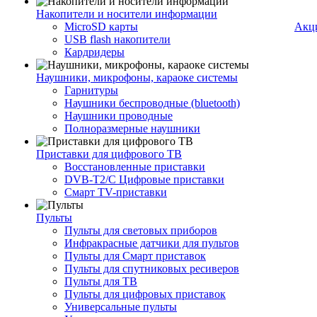
Накопители и носители информации
MicroSD карты
Акц
USB flash накопители
Кардридеры
Наушники, микрофоны, караоке системы
Гарнитуры
Наушники беспроводные (bluetooth)
Наушники проводные
Полноразмерные наушники
Приставки для цифрового ТВ
Восстановленные приставки
DVB-T2/C Цифровые приставки
Смарт ТV-приставки
Пульты
Пульты для световых приборов
Инфракрасные датчики для пультов
Пульты для Смарт приставок
Пульты для спутниковых ресиверов
Пульты для ТВ
Пульты для цифровых приставок
Универсальные пульты