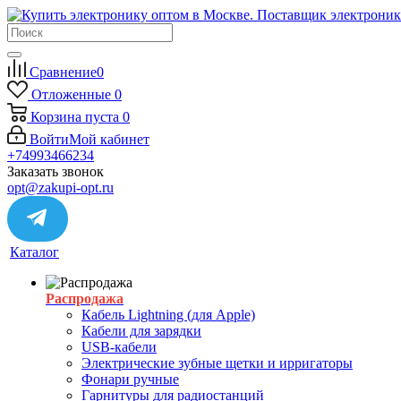
Сравнение
0
Отложенные
0
Корзина
пуста
0
Войти
Мой кабинет
+74993466234
Заказать звонок
opt@zakupi-opt.ru
Каталог
Распродажа
Кабель Lightning (для Apple)
Кабели для зарядки
USB-кабели
Электрические зубные щетки и ирригаторы
Фонари ручные
Гарнитуры для радиостанций