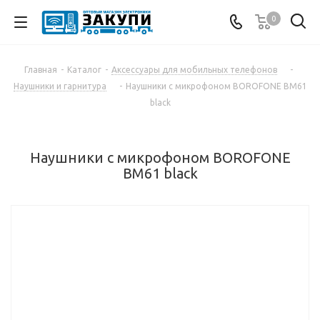
0
Главная
-
Каталог
-
Аксессуары для мобильных телефонов
-
Наушники и гарнитура
-
Наушники с микрофоном BOROFONE BM61
black
Наушники с микрофоном BOROFONE
BM61 black