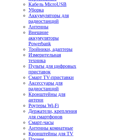
Кабель MicroUSB
Уборка
Аккумуляторы для
радиостанций
Антенны
Внешние
аккумуляторы
Powerbank
Тройники, адаптеры
Измерительная
техника
Пульты для цифровых
приставок
Смарт ТV-приставки
Аксессуары для
радиостанций
Кронштейны для
антенн
Роутеры Wi-Fi
Держатели, крепления
для смартфонов
Смарт-часы
Антенны комнатные
Кронштейны для TV
Прочее