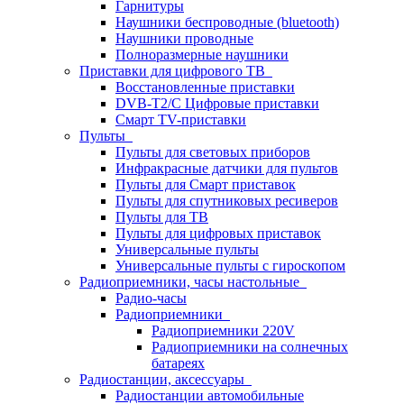
Гарнитуры
Наушники беспроводные (bluetooth)
Наушники проводные
Полноразмерные наушники
Приставки для цифрового ТВ
Восстановленные приставки
DVB-T2/C Цифровые приставки
Смарт ТV-приставки
Пульты
Пульты для световых приборов
Инфракрасные датчики для пультов
Пульты для Смарт приставок
Пульты для спутниковых ресиверов
Пульты для ТВ
Пульты для цифровых приставок
Универсальные пульты
Универсальные пульты с гироскопом
Радиоприемники, часы настольные
Радио-часы
Радиоприемники
Радиоприемники 220V
Радиоприемники на солнечных
батареях
Радиостанции, аксессуары
Радиостанции автомобильные