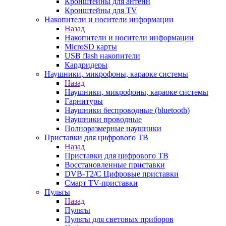
Кронштейны для антенн
Кронштейны для TV
Накопители и носители информации
Назад
Накопители и носители информации
MicroSD карты
USB flash накопители
Кардридеры
Наушники, микрофоны, караоке системы
Назад
Наушники, микрофоны, караоке системы
Гарнитуры
Наушники беспроводные (bluetooth)
Наушники проводные
Полноразмерные наушники
Приставки для цифрового ТВ
Назад
Приставки для цифрового ТВ
Восстановленные приставки
DVB-T2/C Цифровые приставки
Смарт ТV-приставки
Пульты
Назад
Пульты
Пульты для световых приборов