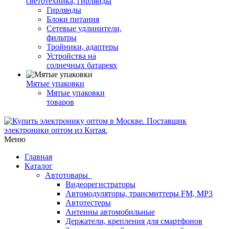
светотехника, гирлянды
Гирлянды
Блоки питания
Сетевые удлинители,
фильтры
Тройники, адаптеры
Устройства на
солнечных батареях
Мятые упаковки
Мятые упаковки
товаров
Меню
Главная
Каталог
Автотовары
Видеорегистраторы
Автомодуляторы, трансмиттеры FM, MP3
Автотестеры
Антенны автомобильные
Держатели, крепления для смартфонов