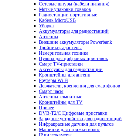
Сетевые шнуры (кабели питания)
Мятые упаковки товаров
Радиостанции портативные
Кабель MicroUSB
Уборка
Аккумуляторы для радиостанций
Антенны
Внешние аккумуляторы Powerbank
Тройники, адаптеры
Измерительная техника
Пульты для цифровых приставок
Смарт ТV-приставки
Аксессуары для радиостанций
Кронштейны для антенн
Роутеры Wi-Fi
Держатели, крепления для смартфонов
Смарт-часы
Антенны комнатные
Кронштейны для TV
Прочее
DVB-T2/C Цифровые приставки
Зарядные устройства для радиостанций
Инфракрасные датчики для пультов
Машинки для стрижки волос
IP видеокамеры