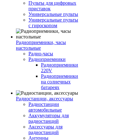
Пульты для цифровых
приставок
Универсальные пульты
Универсальные пульты
с гироскопом
Радиоприемники, часы
настольные
Радио-часы
Радиоприемники
Радиоприемники
220V
Радиоприемники
на солнечных
батареях
Радиостанции, аксессуары
Радиостанции
автомобильные
Аккумуляторы для
радиостанций
Аксессуары для
радиостанций
Антенны