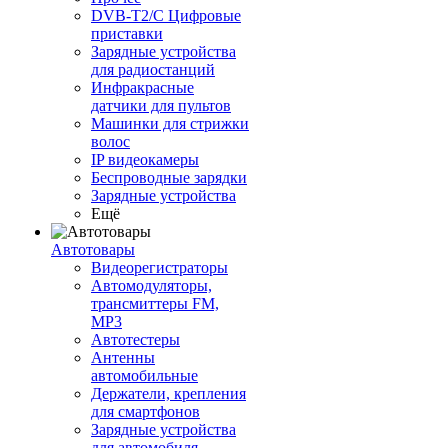
DVB-T2/C Цифровые
приставки
Зарядные устройства
для радиостанций
Инфракрасные
датчики для пультов
Машинки для стрижки
волос
IP видеокамеры
Беспроводные зарядки
Зарядные устройства
Ещё
Автотовары
Видеорегистраторы
Автомодуляторы,
трансмиттеры FM,
MP3
Автотестеры
Антенны
автомобильные
Держатели, крепления
для смартфонов
Зарядные устройства
для автомобиля