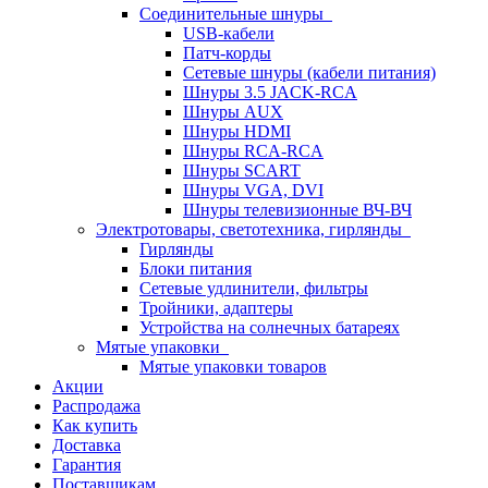
Соединительные шнуры
USB-кабели
Патч-корды
Сетевые шнуры (кабели питания)
Шнуры 3.5 JACK-RCA
Шнуры AUX
Шнуры HDMI
Шнуры RCA-RCA
Шнуры SCART
Шнуры VGA, DVI
Шнуры телевизионные ВЧ-ВЧ
Электротовары, светотехника, гирлянды
Гирлянды
Блоки питания
Сетевые удлинители, фильтры
Тройники, адаптеры
Устройства на солнечных батареях
Мятые упаковки
Мятые упаковки товаров
Акции
Распродажа
Как купить
Доставка
Гарантия
Поставщикам