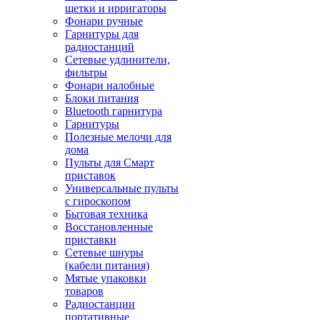
щетки и ирригаторы
Фонари ручные
Гарнитуры для
радиостанций
Сетевые удлинители,
фильтры
Фонари налобные
Блоки питания
Bluetooth гарнитура
Гарнитуры
Полезные мелочи для
дома
Пульты для Смарт
приставок
Универсальные пульты
с гироскопом
Бытовая техника
Восстановленные
приставки
Сетевые шнуры
(кабели питания)
Мятые упаковки
товаров
Радиостанции
портативные