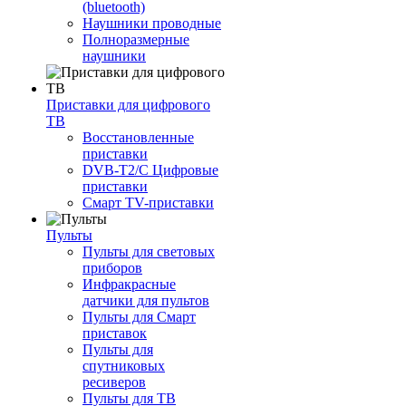
(bluetooth)
Наушники проводные
Полноразмерные
наушники
Приставки для цифрового
ТВ
Восстановленные
приставки
DVB-T2/C Цифровые
приставки
Смарт ТV-приставки
Пульты
Пульты для световых
приборов
Инфракрасные
датчики для пультов
Пульты для Смарт
приставок
Пульты для
спутниковых
ресиверов
Пульты для ТВ