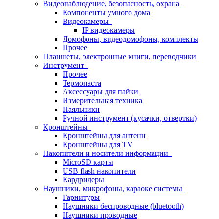
Видеонаблюдение, безопасность, охрана
Компоненты умного дома
Видеокамеры
IP видеокамеры
Домофоны, видеодомофоны, комплекты
Прочее
Планшеты, электронные книги, переводчики
Инструмент
Прочее
Термопаста
Аксессуары для пайки
Измерительная техника
Паяльники
Ручной инструмент (кусачки, отвертки)
Кронштейны
Кронштейны для антенн
Кронштейны для TV
Накопители и носители информации
MicroSD карты
USB flash накопители
Кардридеры
Наушники, микрофоны, караоке системы
Гарнитуры
Наушники беспроводные (bluetooth)
Наушники проводные