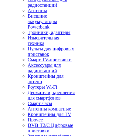
радиостанций
Антенны
Внешние
аккумуляторы
Powerbank
Тройники, адаптеры
Измерительная
техника
Пульты для цифровых
приставок
Смарт ТV-приставки
Аксессуары для
радиостанций
Кронштейны для
антенн
Роутеры Wi-Fi
Держатели, крепления
для смартфонов
Смарт-часы
Антенны комнатные
Кронштейны для TV
Прочее
DVB-T2/C Цифровые
приставки