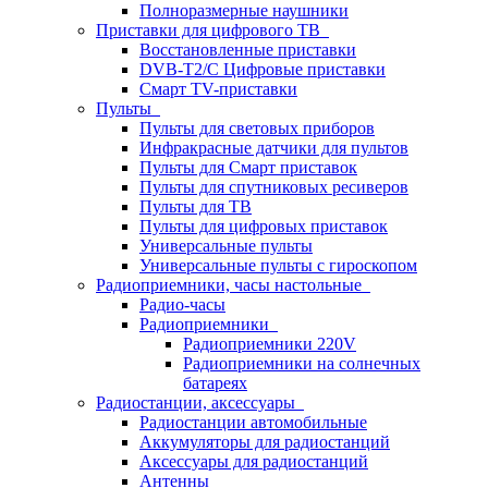
Полноразмерные наушники
Приставки для цифрового ТВ
Восстановленные приставки
DVB-T2/C Цифровые приставки
Смарт ТV-приставки
Пульты
Пульты для световых приборов
Инфракрасные датчики для пультов
Пульты для Смарт приставок
Пульты для спутниковых ресиверов
Пульты для ТВ
Пульты для цифровых приставок
Универсальные пульты
Универсальные пульты с гироскопом
Радиоприемники, часы настольные
Радио-часы
Радиоприемники
Радиоприемники 220V
Радиоприемники на солнечных
батареях
Радиостанции, аксессуары
Радиостанции автомобильные
Аккумуляторы для радиостанций
Аксессуары для радиостанций
Антенны