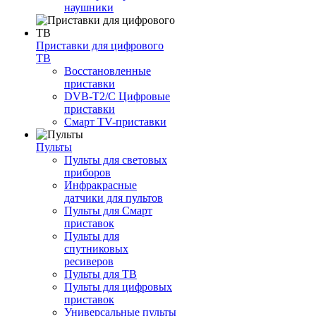
наушники
Приставки для цифрового
ТВ
Восстановленные
приставки
DVB-T2/C Цифровые
приставки
Смарт ТV-приставки
Пульты
Пульты для световых
приборов
Инфракрасные
датчики для пультов
Пульты для Смарт
приставок
Пульты для
спутниковых
ресиверов
Пульты для ТВ
Пульты для цифровых
приставок
Универсальные пульты