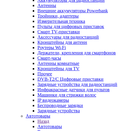
Аккумуляторы для радиостанций
Антенны
Внешние аккумуляторы Powerbank
Тройники, адаптеры
Измерительная техника
Пульты для цифровых приставок
Смарт ТV-приставки
Аксессуары для радиостанций
Кронштейны для антенн
Роутеры Wi-Fi
Держатели, крепления для смартфонов
Смарт-часы
Антенны комнатные
Кронштейны для TV
Прочее
DVB-T2/C Цифровые приставки
Зарядные устройства для радиостанций
Инфракрасные датчики для пультов
Машинки для стрижки волос
IP видеокамеры
Беспроводные зарядки
Зарядные устройства
Автотовары
Назад
Автотовары