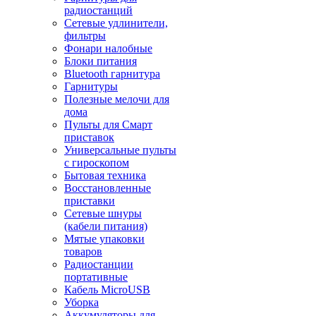
радиостанций
Сетевые удлинители,
фильтры
Фонари налобные
Блоки питания
Bluetooth гарнитура
Гарнитуры
Полезные мелочи для
дома
Пульты для Смарт
приставок
Универсальные пульты
с гироскопом
Бытовая техника
Восстановленные
приставки
Сетевые шнуры
(кабели питания)
Мятые упаковки
товаров
Радиостанции
портативные
Кабель MicroUSB
Уборка
Аккумуляторы для