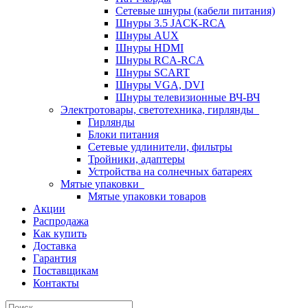
Сетевые шнуры (кабели питания)
Шнуры 3.5 JACK-RCA
Шнуры AUX
Шнуры HDMI
Шнуры RCA-RCA
Шнуры SCART
Шнуры VGA, DVI
Шнуры телевизионные ВЧ-ВЧ
Электротовары, светотехника, гирлянды
Гирлянды
Блоки питания
Сетевые удлинители, фильтры
Тройники, адаптеры
Устройства на солнечных батареях
Мятые упаковки
Мятые упаковки товаров
Акции
Распродажа
Как купить
Доставка
Гарантия
Поставщикам
Контакты