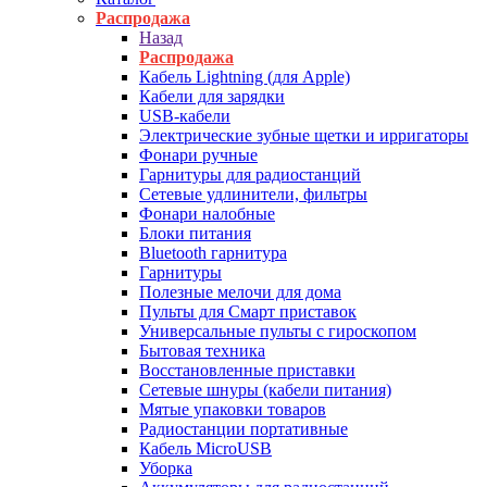
Распродажа
Назад
Распродажа
Кабель Lightning (для Apple)
Кабели для зарядки
USB-кабели
Электрические зубные щетки и ирригаторы
Фонари ручные
Гарнитуры для радиостанций
Сетевые удлинители, фильтры
Фонари налобные
Блоки питания
Bluetooth гарнитура
Гарнитуры
Полезные мелочи для дома
Пульты для Смарт приставок
Универсальные пульты с гироскопом
Бытовая техника
Восстановленные приставки
Сетевые шнуры (кабели питания)
Мятые упаковки товаров
Радиостанции портативные
Кабель MicroUSB
Уборка