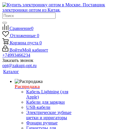
Сравнение
0
Отложенные
0
Корзина
пуста
0
Войти
Мой кабинет
+74993466234
Заказать звонок
opt@zakupi-opt.ru
Каталог
Распродажа
Кабель Lightning (для
Apple)
Кабели для зарядки
USB-кабели
Электрические зубные
щетки и ирригаторы
Фонари ручные
Гарнитуры для