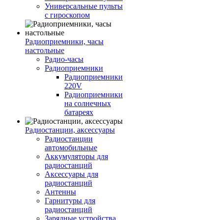
Универсальные пульты
с гироскопом
Радиоприемники, часы
настольные
Радио-часы
Радиоприемники
Радиоприемники
220V
Радиоприемники
на солнечных
батареях
Радиостанции, аксессуары
Радиостанции
автомобильные
Аккумуляторы для
радиостанций
Аксессуары для
радиостанций
Антенны
Гарнитуры для
радиостанций
Зарядные устройства