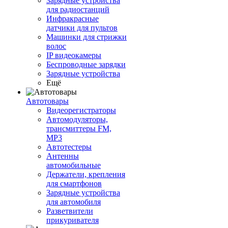
Зарядные устройства
для радиостанций
Инфракрасные
датчики для пультов
Машинки для стрижки
волос
IP видеокамеры
Беспроводные зарядки
Зарядные устройства
Ещё
Автотовары
Видеорегистраторы
Автомодуляторы,
трансмиттеры FM,
MP3
Автотестеры
Антенны
автомобильные
Держатели, крепления
для смартфонов
Зарядные устройства
для автомобиля
Разветвители
прикуривателя