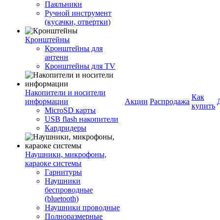
Паяльники
Ручной инструмент
(кусачки, отвертки)
Кронштейны
Кронштейны для
антенн
Кронштейны для TV
Накопители и носители
Как
информации
Акции
Распродажа
купить
MicroSD карты
USB flash накопители
Кардридеры
Наушники, микрофоны,
караоке системы
Гарнитуры
Наушники
беспроводные
(bluetooth)
Наушники проводные
Полноразмерные