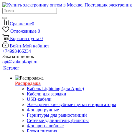
Сравнение
0
Отложенные
0
Корзина
пуста
0
Войти
Мой кабинет
+74993466234
Заказать звонок
opt@zakupi-opt.ru
Каталог
Распродажа
Кабель Lightning (для Apple)
Кабели для зарядки
USB-кабели
Электрические зубные щетки и ирригаторы
Фонари ручные
Гарнитуры для радиостанций
Сетевые удлинители, фильтры
Фонари налобные
Блоки питания