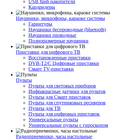
USB flash накопители
Кардридеры
Наушники, микрофоны, караоке системы
Гарнитуры
Наушники беспроводные (bluetooth)
Наушники проводные
Полноразмерные наушники
Приставки для цифрового ТВ
Восстановленные приставки
DVB-T2/C Цифровые приставки
Смарт ТV-приставки
Пульты
Пульты для световых приборов
Инфракрасные датчики для пультов
Пульты для Смарт приставок
Пульты для спутниковых ресиверов
Пульты для ТВ
Пульты для цифровых приставок
Универсальные пульты
Универсальные пульты с гироскопом
Радиоприемники, часы настольные