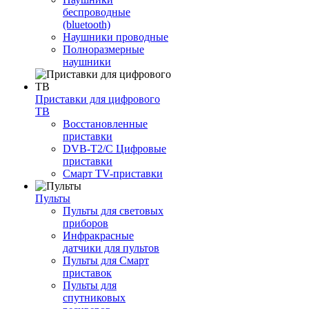
беспроводные
(bluetooth)
Наушники проводные
Полноразмерные
наушники
Приставки для цифрового
ТВ
Восстановленные
приставки
DVB-T2/C Цифровые
приставки
Смарт ТV-приставки
Пульты
Пульты для световых
приборов
Инфракрасные
датчики для пультов
Пульты для Смарт
приставок
Пульты для
спутниковых