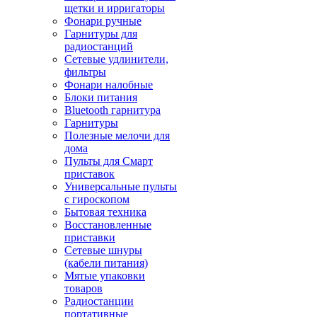
щетки и ирригаторы
Фонари ручные
Гарнитуры для
радиостанций
Сетевые удлинители,
фильтры
Фонари налобные
Блоки питания
Bluetooth гарнитура
Гарнитуры
Полезные мелочи для
дома
Пульты для Смарт
приставок
Универсальные пульты
с гироскопом
Бытовая техника
Восстановленные
приставки
Сетевые шнуры
(кабели питания)
Мятые упаковки
товаров
Радиостанции
портативные