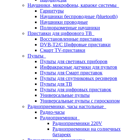
Наушники, микрофоны, караоке системы
Гарнитуры
Наушники беспроводные (bluetooth)
Наушники проводные
Полноразмерные наушники
Приставки для цифрового ТВ
Восстановленные приставки
DVB-T2/C Цифровые приставки
Смарт ТV-приставки
Пульты
Пульты для световых приборов
Инфракрасные датчики для пультов
Пульты для Смарт приставок
Пульты для спутниковых ресиверов
Пульты для ТВ
Пульты для цифровых приставок
Универсальные пульты
Универсальные пульты с гироскопом
Радиоприемники, часы настольные
Радио-часы
Радиоприемники
Радиоприемники 220V
Радиоприемники на солнечных
батареях