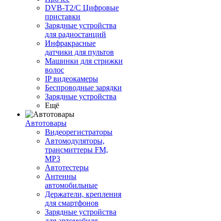
DVB-T2/C Цифровые
приставки
Зарядные устройства
для радиостанций
Инфракрасные
датчики для пультов
Машинки для стрижки
волос
IP видеокамеры
Беспроводные зарядки
Зарядные устройства
Ещё
Автотовары
Видеорегистраторы
Автомодуляторы,
трансмиттеры FM,
MP3
Автотестеры
Антенны
автомобильные
Держатели, крепления
для смартфонов
Зарядные устройства
для автомобиля