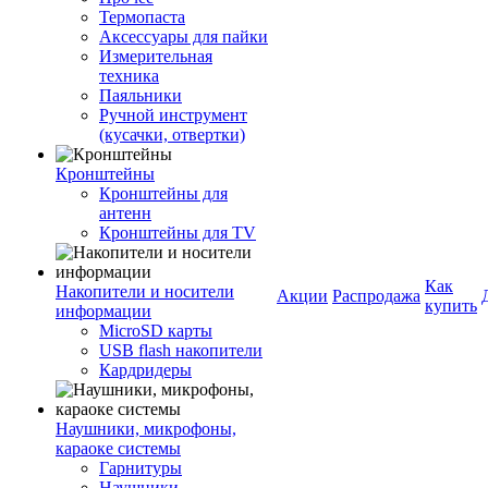
Термопаста
Аксессуары для пайки
Измерительная
техника
Паяльники
Ручной инструмент
(кусачки, отвертки)
Кронштейны
Кронштейны для
антенн
Кронштейны для TV
Как
Накопители и носители
Акции
Распродажа
купить
информации
MicroSD карты
USB flash накопители
Кардридеры
Наушники, микрофоны,
караоке системы
Гарнитуры
Наушники