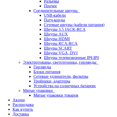
Разъемы
Прочее
Соединительные шнуры
USB-кабели
Патч-корды
Сетевые шнуры (кабели питания)
Шнуры 3.5 JACK-RCA
Шнуры AUX
Шнуры HDMI
Шнуры RCA-RCA
Шнуры SCART
Шнуры VGA, DVI
Шнуры телевизионные ВЧ-ВЧ
Электротовары, светотехника, гирлянды
Гирлянды
Блоки питания
Сетевые удлинители, фильтры
Тройники, адаптеры
Устройства на солнечных батареях
Мятые упаковки
Мятые упаковки товаров
Акции
Распродажа
Как купить
Доставка