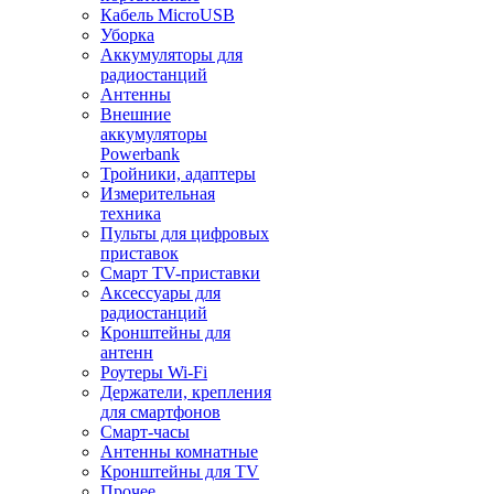
Кабель MicroUSB
Уборка
Аккумуляторы для
радиостанций
Антенны
Внешние
аккумуляторы
Powerbank
Тройники, адаптеры
Измерительная
техника
Пульты для цифровых
приставок
Смарт ТV-приставки
Аксессуары для
радиостанций
Кронштейны для
антенн
Роутеры Wi-Fi
Держатели, крепления
для смартфонов
Смарт-часы
Антенны комнатные
Кронштейны для TV
Прочее