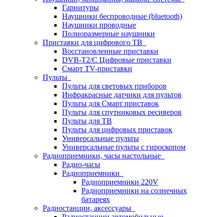
Гарнитуры
Наушники беспроводные (bluetooth)
Наушники проводные
Полноразмерные наушники
Приставки для цифрового ТВ
Восстановленные приставки
DVB-T2/C Цифровые приставки
Смарт ТV-приставки
Пульты
Пульты для световых приборов
Инфракрасные датчики для пультов
Пульты для Смарт приставок
Пульты для спутниковых ресиверов
Пульты для ТВ
Пульты для цифровых приставок
Универсальные пульты
Универсальные пульты с гироскопом
Радиоприемники, часы настольные
Радио-часы
Радиоприемники
Радиоприемники 220V
Радиоприемники на солнечных
батареях
Радиостанции, аксессуары
Радиостанции автомобильные