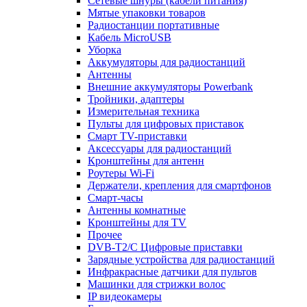
Сетевые шнуры (кабели питания)
Мятые упаковки товаров
Радиостанции портативные
Кабель MicroUSB
Уборка
Аккумуляторы для радиостанций
Антенны
Внешние аккумуляторы Powerbank
Тройники, адаптеры
Измерительная техника
Пульты для цифровых приставок
Смарт ТV-приставки
Аксессуары для радиостанций
Кронштейны для антенн
Роутеры Wi-Fi
Держатели, крепления для смартфонов
Смарт-часы
Антенны комнатные
Кронштейны для TV
Прочее
DVB-T2/C Цифровые приставки
Зарядные устройства для радиостанций
Инфракрасные датчики для пультов
Машинки для стрижки волос
IP видеокамеры