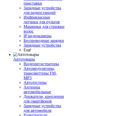
приставки
Зарядные устройства
для радиостанций
Инфракрасные
датчики для пультов
Машинки для стрижки
волос
IP видеокамеры
Беспроводные зарядки
Зарядные устройства
Ещё
Автотовары
Видеорегистраторы
Автомодуляторы,
трансмиттеры FM,
MP3
Автотестеры
Антенны
автомобильные
Держатели, крепления
для смартфонов
Зарядные устройства
для автомобиля
Разветвители