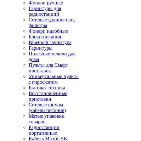
Фонари ручные
Гарнитуры для
радиостанций
Сетевые удлинители,
фильтры
Фонари налобные
Блоки питания
Bluetooth гарнитура
Гарнитуры
Полезные мелочи для
дома
Пульты для Смарт
приставок
Универсальные пульты
с гироскопом
Бытовая техника
Восстановленные
приставки
Сетевые шнуры
(кабели питания)
Мятые упаковки
товаров
Радиостанции
портативные
Кабель MicroUSB