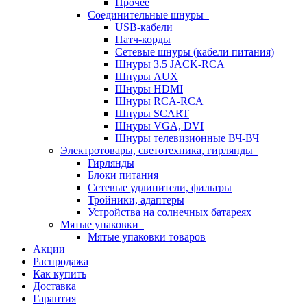
Прочее
Соединительные шнуры
USB-кабели
Патч-корды
Сетевые шнуры (кабели питания)
Шнуры 3.5 JACK-RCA
Шнуры AUX
Шнуры HDMI
Шнуры RCA-RCA
Шнуры SCART
Шнуры VGA, DVI
Шнуры телевизионные ВЧ-ВЧ
Электротовары, светотехника, гирлянды
Гирлянды
Блоки питания
Сетевые удлинители, фильтры
Тройники, адаптеры
Устройства на солнечных батареях
Мятые упаковки
Мятые упаковки товаров
Акции
Распродажа
Как купить
Доставка
Гарантия