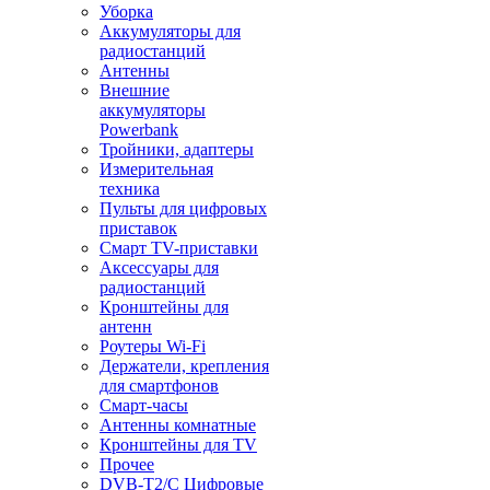
Уборка
Аккумуляторы для
радиостанций
Антенны
Внешние
аккумуляторы
Powerbank
Тройники, адаптеры
Измерительная
техника
Пульты для цифровых
приставок
Смарт ТV-приставки
Аксессуары для
радиостанций
Кронштейны для
антенн
Роутеры Wi-Fi
Держатели, крепления
для смартфонов
Смарт-часы
Антенны комнатные
Кронштейны для TV
Прочее
DVB-T2/C Цифровые